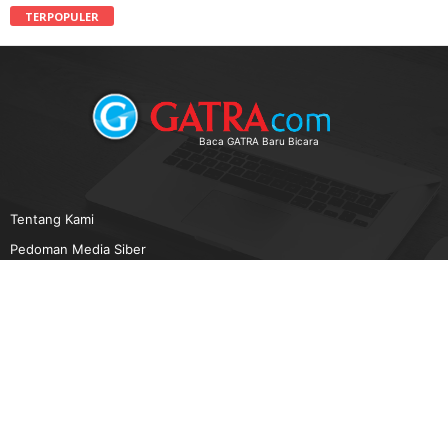
TERPOPULER
Baca GATRA Baru Bicara
Tentang Kami
Pedoman Media Siber
Karir
Beriklan
Disclaimer