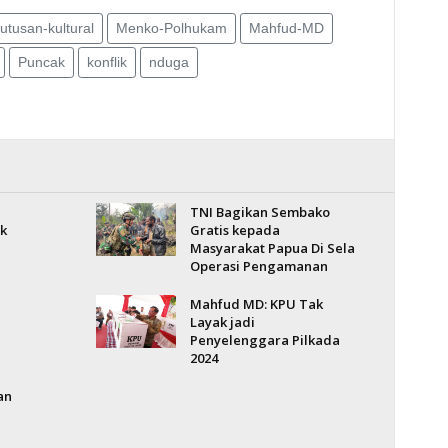
utusan-kultural
Menko-Polhukam
Mahfud-MD
Puncak
konflik
nduga
TNI Bagikan Sembako
k
Gratis kepada
Masyarakat Papua Di Sela
Operasi Pengamanan
Mahfud MD: KPU Tak
Layak jadi
Penyelenggara Pilkada
2024
an