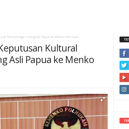
ural Perlindungan Orang Asli Papua ke Menko Polhukam
TE
Keputusan Kultural
g Asli Papua ke Menko