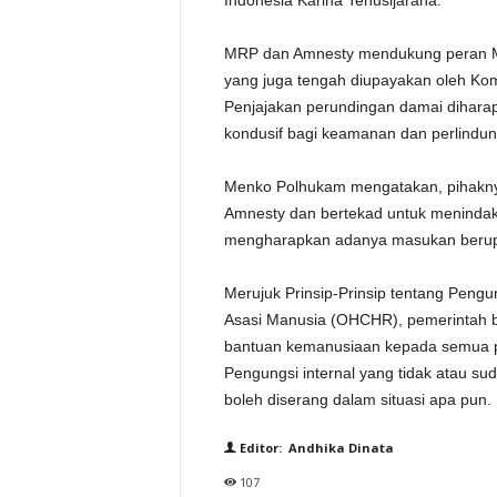
Indonesia Karina Tehusijarana.
MRP dan Amnesty mendukung peran M
yang juga tengah diupayakan oleh Ko
Penjajakan perundingan damai diharap
kondusif bagi keamanan dan perlindun
Menko Polhukam mengatakan, pihakn
Amnesty dan bertekad untuk menindak
mengharapkan adanya masukan berupa
Merujuk Prinsip-Prinsip tentang Pengun
Asasi Manusia (OHCHR), pemerintah 
bantuan kemanusiaan kepada semua pe
Pengungsi internal yang tidak atau sud
boleh diserang dalam situasi apa pun.
Editor: Andhika Dinata
107