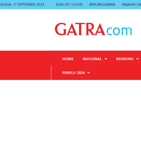
SELASA, 17 SEPTEMBER 2024
SIGN UP / LOGIN
BERLANGGANAN
MAJALAH GA
G
A
T
R
A
HOME
NASIONAL
EKONOMI
PEMILU 2024