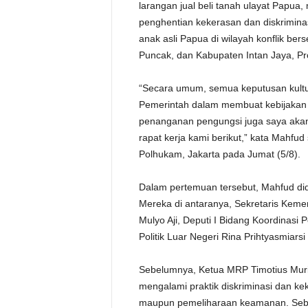
larangan jual beli tanah ulayat Papua
penghentian kekerasan dan diskrimina
anak asli Papua di wilayah konflik be
Puncak, dan Kabupaten Intan Jaya, Pr
“Secara umum, semua keputusan kultu
Pemerintah dalam membuat kebijakan te
penanganan pengungsi juga saya akan
rapat kerja kami berikut,” kata Mahf
Polhukam, Jakarta pada Jumat (5/8).
Dalam pertemuan tersebut, Mahfud di
Mereka di antaranya, Sekretaris Keme
Mulyo Aji, Deputi I Bidang Koordinasi P
Politik Luar Negeri Rina Prihtyasmiars
Sebelumnya, Ketua MRP Timotius Muri
mengalami praktik diskriminasi dan 
maupun pemeliharaan keamanan. Sebag