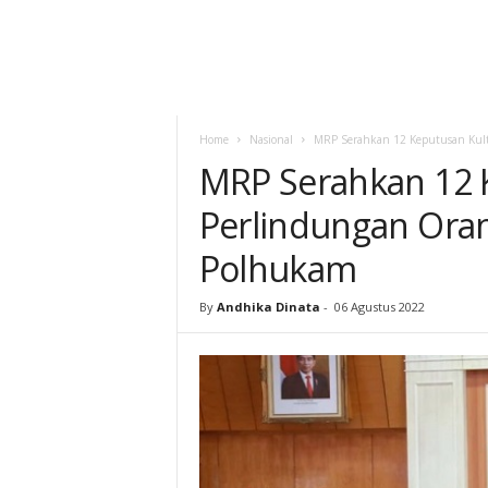
Home
Nasional
MRP Serahkan 12 Keputusan Kult
MRP Serahkan 12 
Perlindungan Oran
Polhukam
By
Andhika Dinata
-
06 Agustus 2022