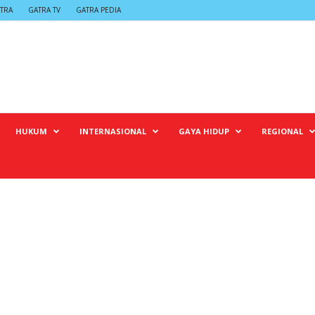
TRA
GATRA TV
GATRA PEDIA
HUKUM
INTERNASIONAL
GAYA HIDUP
REGIONAL