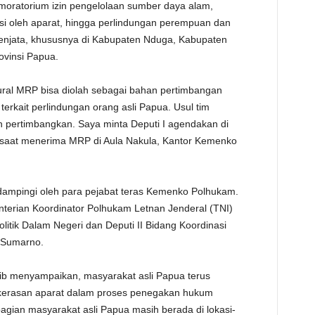
, moratorium izin pengelolaan sumber daya alam,
TE
si oleh aparat, hingga perlindungan perempuan dan
rsenjata, khususnya di Kabupaten Nduga, Kabupaten
ovinsi Papua.
ral MRP bisa diolah sebagai bahan pertimbangan
rkait perlindungan orang asli Papua. Usul tim
 pertimbangkan. Saya minta Deputi I agendakan di
ud saat menerima MRP di Aula Nakula, Kantor Kemenko
dampingi oleh para pejabat teras Kemenko Polhukam.
nterian Koordinator Polhukam Letnan Jenderal (TNI)
olitik Dalam Negeri dan Deputi II Bidang Koordinasi
i Sumarno.
b menyampaikan, masyarakat asli Papua terus
kekerasan aparat dalam proses penegakan hukum
ian masyarakat asli Papua masih berada di lokasi-