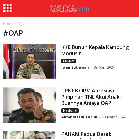
Home
Tags
#
OAP
KKB Bunuh Kepala Kampung
Modusit
Hukum
Iwan Sutiawan
-
09 April 2024
TPNPB OPM Apresiasi
Pimpinan TNI, Akui Anak
Buahnya Aniaya OAP
Nasional
Antonius Un Taolin
-
23 Maret 2024
PAHAM Papua Desak