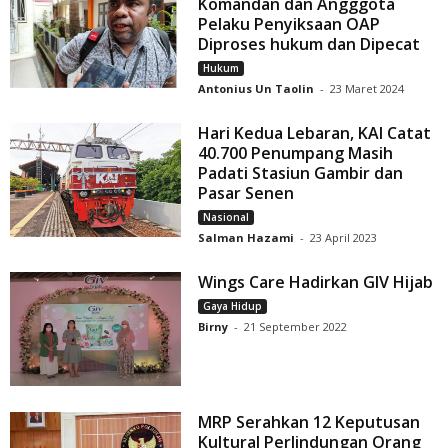
Komandan dan Angggota
Pelaku Penyiksaan OAP
Diproses hukum dan Dipecat
Hukum
Antonius Un Taolin
-
23 Maret 2024
Hari Kedua Lebaran, KAI Catat
40.700 Penumpang Masih
Padati Stasiun Gambir dan
Pasar Senen
Nasional
Salman Hazami
-
23 April 2023
Wings Care Hadirkan GIV Hijab
Gaya Hidup
Birny
-
21 September 2022
MRP Serahkan 12 Keputusan
Kultural Perlindungan Orang