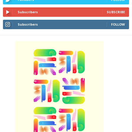
Subscribers
SUBSCRIBE
Subscribers
FOLLOW