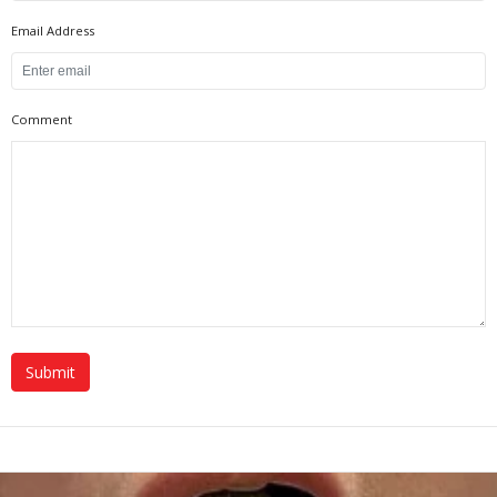
Email Address
Comment