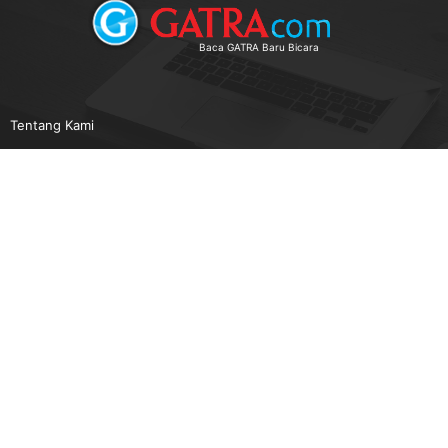
Baca GATRA Baru Bicara
Tentang Kami
Pedoman Media Siber
Karir
Beriklan
Disclaimer