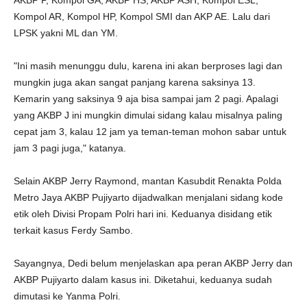
AKBP P, Kompol GA, AKBP HS, AKBP ASH, Kompol ESL,
Kompol AR, Kompol HP, Kompol SMI dan AKP AE. Lalu dari
LPSK yakni ML dan YM.
"Ini masih menunggu dulu, karena ini akan berproses lagi dan
mungkin juga akan sangat panjang karena saksinya 13.
Kemarin yang saksinya 9 aja bisa sampai jam 2 pagi. Apalagi
yang AKBP J ini mungkin dimulai sidang kalau misalnya paling
cepat jam 3, kalau 12 jam ya teman-teman mohon sabar untuk
jam 3 pagi juga," katanya.
Selain AKBP Jerry Raymond, mantan Kasubdit Renakta Polda
Metro Jaya AKBP Pujiyarto dijadwalkan menjalani sidang kode
etik oleh Divisi Propam Polri hari ini. Keduanya disidang etik
terkait kasus Ferdy Sambo.
Sayangnya, Dedi belum menjelaskan apa peran AKBP Jerry dan
AKBP Pujiyarto dalam kasus ini. Diketahui, keduanya sudah
dimutasi ke Yanma Polri.