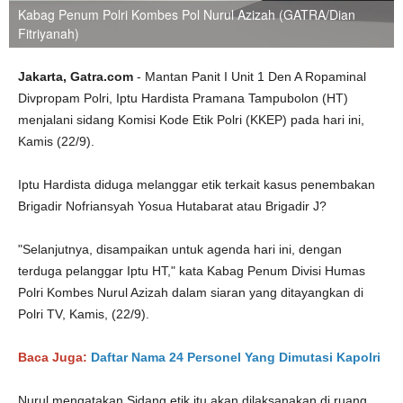
Kabag Penum Polri Kombes Pol Nurul Azizah (GATRA/Dian
Fitriyanah)
Jakarta, Gatra.com
- Mantan Panit I Unit 1 Den A Ropaminal
Divpropam Polri, Iptu Hardista Pramana Tampubolon (HT)
menjalani sidang Komisi Kode Etik Polri (KKEP) pada hari ini,
Kamis (22/9).
Iptu Hardista diduga melanggar etik terkait kasus penembakan
Brigadir Nofriansyah Yosua Hutabarat atau Brigadir J?
"Selanjutnya, disampaikan untuk agenda hari ini, dengan
terduga pelanggar Iptu HT," kata Kabag Penum Divisi Humas
Polri Kombes Nurul Azizah dalam siaran yang ditayangkan di
Polri TV, Kamis, (22/9).
Baca Juga:
Daftar Nama 24 Personel Yang Dimutasi Kapolri
Nurul mengatakan Sidang etik itu akan dilaksanakan di ruang