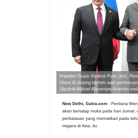
Presiden Rusia Vladimir Putin (kiri), P
China Xi Jinping berfoto saat pertemua
(Sputnik/Mikhail Klimentyev/Kremlin me
New Delhi, Gatra.com
- Perdana Ment
akan bertatap muka pada hari Jumat, 
perbatasan yang mematikan pada tahu
negara di Asia, itu.