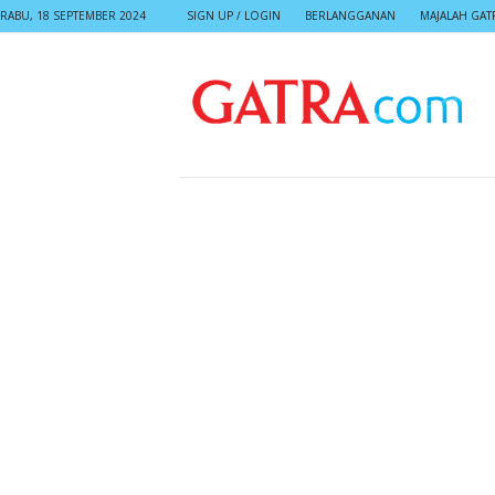
RABU, 18 SEPTEMBER 2024
SIGN UP / LOGIN
BERLANGGANAN
MAJALAH GAT
G
A
T
R
A