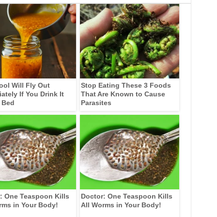
ool Will Fly Out
Stop Eating These 3 Foods
tely If You Drink It
That Are Known to Cause
 Bed
Parasites
: One Teaspoon Kills
Doctor: One Teaspoon Kills
rms in Your Body!
All Worms in Your Body!