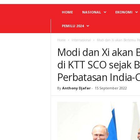
HOME
NASIONAL
EKONOMI
PEMILU 2024
Home
Internasional
Modi dan Xi akan Bertemu Per
Modi dan Xi akan 
di KTT SCO sejak B
Perbatasan India-
By
Anthony Djafar
-
15 September 2022