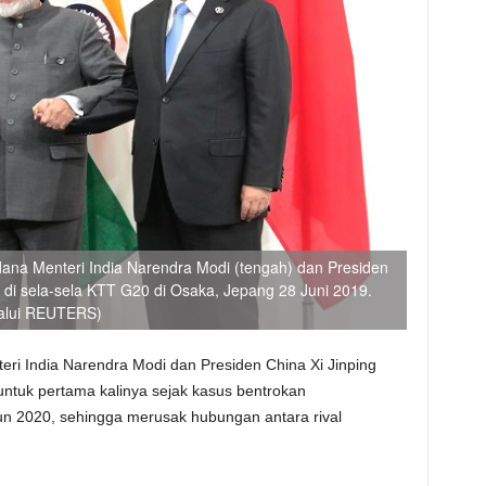
erdana Menteri India Narendra Modi (tengah) dan Presiden
n di sela-sela KTT G20 di Osaka, Jepang 28 Juni 2019.
lalui REUTERS)
eri India Narendra Modi dan Presiden China Xi Jinping
untuk pertama kalinya sejak kasus bentrokan
n 2020, sehingga merusak hubungan antara rival