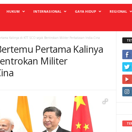
HUKUM
INTERNASIONAL
GAYA HIDUP
REGIONAL
tama Kalinya di KTT SCO sejak Bentrokan Militer Perbatasan India-Cina
TE
Bertemu Pertama Kalinya
entrokan Militer
Cina