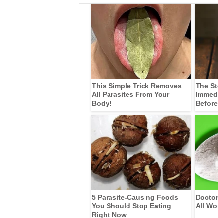
This Simple Trick Removes
The St
All Parasites From Your
Immedia
Body!
Before
5 Parasite-Causing Foods
Doctor
You Should Stop Eating
All Wo
Right Now