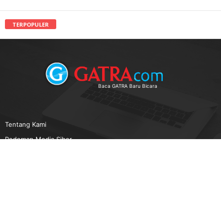
TERPOPULER
Baca GATRA Baru Bicara
Tentang Kami
Pedoman Media Siber
Karir
Beriklan
Disclaimer