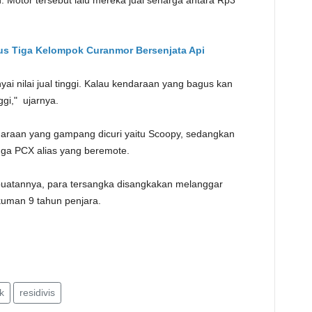
 Motor tersebut lalu mereka jual seharga antara Rp3
us Tiga Kelompok Curanmor Bersenjata Api
 nilai jual tinggi. Kalau kendaraan yang bagus kan
ggi," ujarnya.
raan yang gampang dicuri yaitu Scoopy, sedangkan
ngga PCX alias yang beremote.
atannya, para tersangka disangkakan melanggar
man 9 tahun penjara.
k
residivis