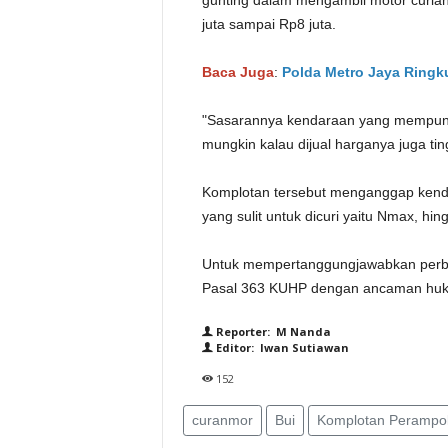
gunting dalam mengambil motor curian.
juta sampai Rp8 juta.
Baca Juga
:
Polda Metro Jaya Ringk
"Sasarannya kendaraan yang mempunyai
mungkin kalau dijual harganya juga tin
Komplotan tersebut menganggap kenda
yang sulit untuk dicuri yaitu Nmax, hi
Untuk mempertanggungjawabkan perbu
Pasal 363 KUHP dengan ancaman huku
Reporter: M Nanda
Editor: Iwan Sutiawan
152
curanmor
Bui
Komplotan Perampo