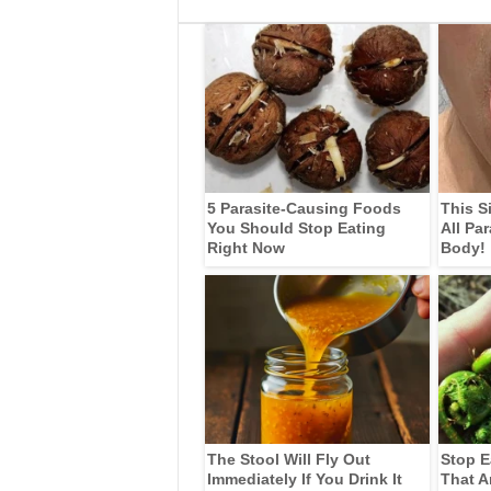
5 Parasite-Causing Foods
This S
You Should Stop Eating
All Pa
Right Now
Body!
The Stool Will Fly Out
Stop E
Immediately If You Drink It
That A