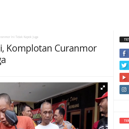
ranmor Ini Tidak Kapok Juga
TE
ui, Komplotan Curanmor
ga