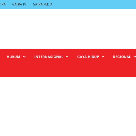
TRA
GATRA TV
GATRA PEDIA
HUKUM
INTERNASIONAL
GAYA HIDUP
REGIONAL