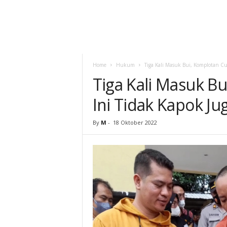
Home
Hukum
Tiga Kali Masuk Bui, Komplotan Cu
Tiga Kali Masuk B
Ini Tidak Kapok Ju
By
M
-
18 Oktober 2022