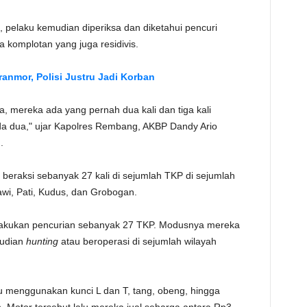
TE
 pelaku kemudian diperiksa dan diketahui pencuri
 komplotan yang juga residivis.
ranmor, Polisi Justru Jadi Korban
ka, mereka ada yang pernah dua kali dan tiga kali
da dua," ujar Kapolres Rembang, AKBP Dandy Ario
.
beraksi sebanyak 27 kali di sejumlah TKP di sejumlah
wi, Pati, Kudus, dan Grobogan.
lakukan pencurian sebanyak 27 TKP. Modusnya mereka
udian
hunting
atau beroperasi di sejumlah wilayah
lu menggunakan kunci L dan T, tang, obeng, hingga