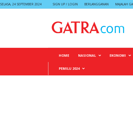
SELASA, 24 SEPTEMBER 2024
SIGN UP / LOGIN
BERLANGGANAN
MAJALAH GA
G
A
T
R
A
HOME
NASIONAL
EKONOMI
PEMILU 2024