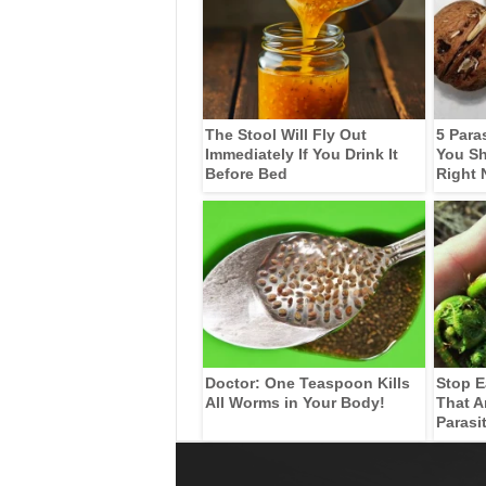
The Stool Will Fly Out
5 Para
Immediately If You Drink It
You Sh
Before Bed
Right
Doctor: One Teaspoon Kills
Stop E
All Worms in Your Body!
That A
Parasi