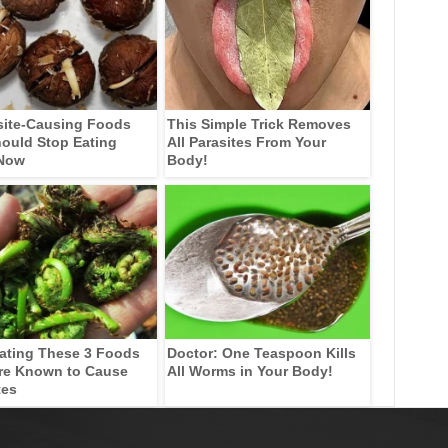
site-Causing Foods
This Simple Trick Removes
ould Stop Eating
All Parasites From Your
 Now
Body!
ating These 3 Foods
Doctor: One Teaspoon Kills
re Known to Cause
All Worms in Your Body!
tes