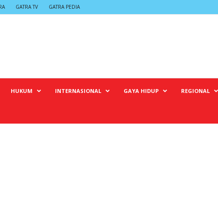
RA
GATRA TV
GATRA PEDIA
HUKUM
INTERNASIONAL
GAYA HIDUP
REGIONAL