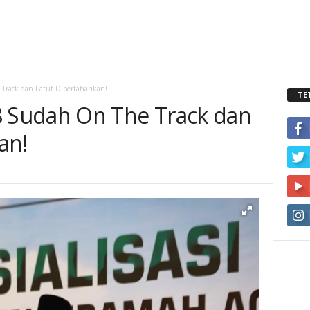
rack dan Patut Dipertahankan!
TE
Sudah On The Track dan
an!