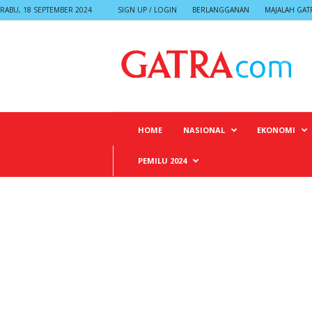
RABU, 18 SEPTEMBER 2024
SIGN UP / LOGIN
BERLANGGANAN
MAJALAH GAT
G
A
T
R
A
HOME
NASIONAL
EKONOMI
PEMILU 2024