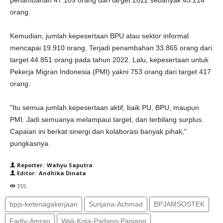
penambahan 47.109 orang dari target 2022 sebanyak 45.214
orang.
Kemudian, jumlah kepesertaan BPU atau sektor informal
mencapai 19.910 orang. Terjadi penambahan 33.865 orang dari
target 44.851 orang pada tahun 2022. Lalu, kepesertaan untuk
Pekerja Migran Indonesia (PMI) yakni 753 orang dari target 417
orang.
"Itu semua jumlah kepesertaan aktif, baik PU, BPU, maupun
PMI. Jadi semuanya melampaui target, dan terbilang surplus.
Capaian ini berkat sinergi dan kolaborasi banyak pihak,"
pungkasnya.
Reporter: Wahyu Saputra
Editor: Andhika Dinata
355
bpjs-ketenagakerjaan
Sunjana-Achmad
BPJAMSOSTEK
Fadly-Amran
Wali-Kota-Padang-Panjang