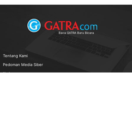
Baca GATRA Baru Bicara
Tentang Kami
Pedoman Media Siber
Karir
Beriklan
Disclaimer