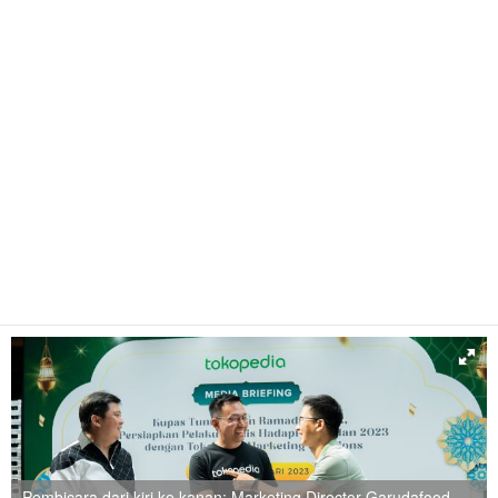
Pembicara dari kiri ke kanan: Marketing Director Garudafood,