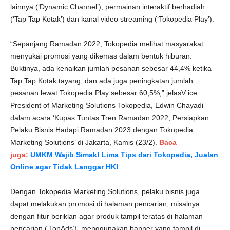
lainnya (‘Dynamic Channel’), permainan interaktif berhadiah
(‘Tap Tap Kotak’) dan kanal video streaming (‘Tokopedia Play’).
“Sepanjang Ramadan 2022, Tokopedia melihat masyarakat
menyukai promosi yang dikemas dalam bentuk hiburan.
Buktinya, ada kenaikan jumlah pesanan sebesar 44,4% ketika
Tap Tap Kotak tayang, dan ada juga peningkatan jumlah
pesanan lewat Tokopedia Play sebesar 60,5%,” jelasV ice
President of Marketing Solutions Tokopedia, Edwin Chayadi
dalam acara ‘Kupas Tuntas Tren Ramadan 2022, Persiapkan
Pelaku Bisnis Hadapi Ramadan 2023 dengan Tokopedia
Marketing Solutions’ di Jakarta, Kamis (23/2).
Baca
juga:
UMKM Wajib Simak! Lima Tips dari Tokopedia, Jualan
Online agar Tidak Langgar HKI
Dengan Tokopedia Marketing Solutions, pelaku bisnis juga
dapat melakukan promosi di halaman pencarian, misalnya
dengan fitur beriklan agar produk tampil teratas di halaman
pencarian (‘TopAds’), menggunakan banner yang tampil di