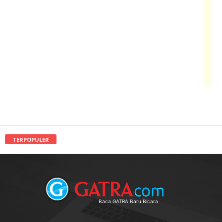
TERPOPULER
Baca GATRA Baru Bicara