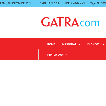
RABU, 18 SEPTEMBER 2024
SIGN UP / LOGIN
BERLANGGANAN
MAJALAH GAT
G
A
T
R
A
HOME
NASIONAL
EKONOMI
PEMILU 2024