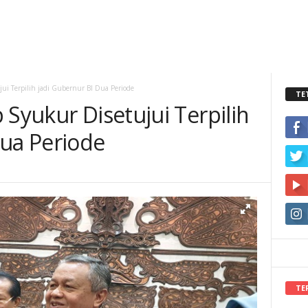
jui Terpilih jadi Gubernur BI Dua Periode
TE
 Syukur Disetujui Terpilih
Dua Periode