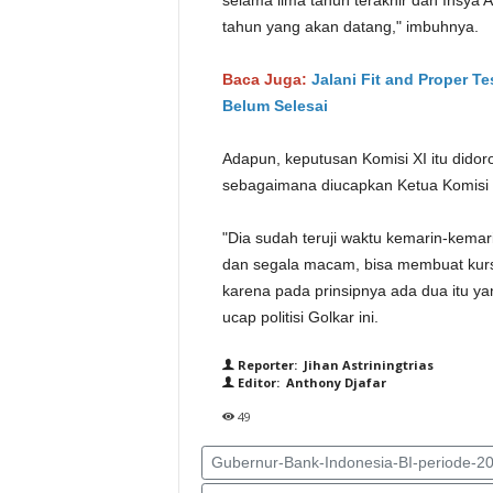
selama lima tahun terakhir dan Insya
tahun yang akan datang," imbuhnya.
Baca Juga:
Jalani Fit and Proper Te
Belum Selesai
Adapun, keputusan Komisi XI itu didoro
sebagaimana diucapkan Ketua Komisi 
"Dia sudah teruji waktu kemarin-kemari
dan segala macam, bisa membuat kurs k
karena pada prinsipnya ada dua itu y
ucap politisi Golkar ini.
Reporter: Jihan Astriningtrias
Editor: Anthony Djafar
49
Gubernur-Bank-Indonesia-BI-periode-2