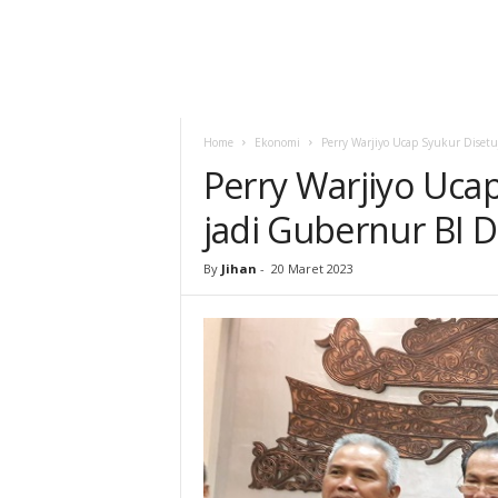
Home
Ekonomi
Perry Warjiyo Ucap Syukur Disetu
Perry Warjiyo Ucap
jadi Gubernur BI 
By
Jihan
-
20 Maret 2023