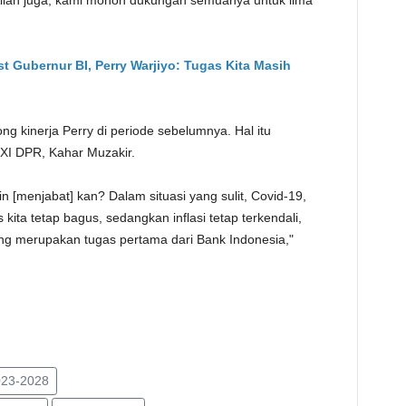
 Allah juga, kami mohon dukungan semuanya untuk lima
st Gubernur BI, Perry Warjiyo: Tugas Kita Masih
ng kinerja Perry di periode sebelumnya. Hal itu
XI DPR, Kahar Muzakir.
n [menjabat] kan? Dalam situasi yang sulit, Covid-19,
ita tetap bagus, sedangkan inflasi tetap terkendali,
ang merupakan tugas pertama dari Bank Indonesia,"
023-2028