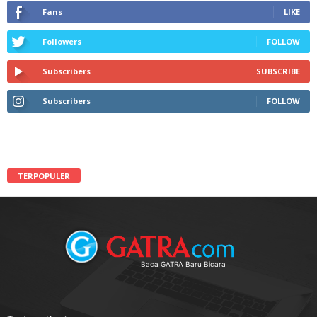
Fans
LIKE
Followers
FOLLOW
Subscribers
SUBSCRIBE
Subscribers
FOLLOW