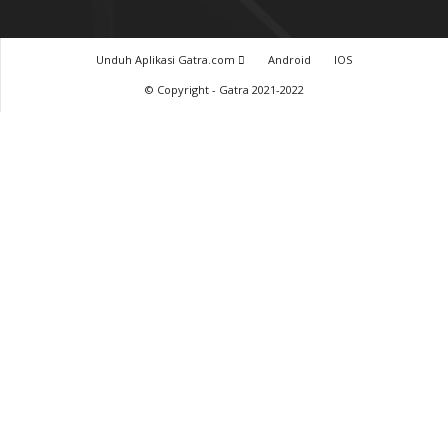
Baca GATRA Baru Bicara
Tentang Kami
Pedoman Media Siber
Karir
Beriklan
Disclaimer