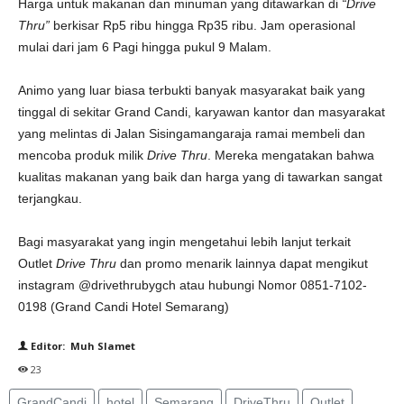
Harga untuk makanan dan minuman yang ditawarkan di
“Drive
Thru”
berkisar Rp5 ribu hingga Rp35 ribu. Jam operasional
mulai dari jam 6 Pagi hingga pukul 9 Malam.
Animo yang luar biasa terbukti banyak masyarakat baik yang
tinggal di sekitar Grand Candi, karyawan kantor dan masyarakat
yang melintas di Jalan Sisingamangaraja ramai membeli dan
mencoba produk milik
Drive Thru
. Mereka mengatakan bahwa
kualitas makanan yang baik dan harga yang di tawarkan sangat
terjangkau.
Bagi masyarakat yang ingin mengetahui lebih lanjut terkait
Outlet
Drive Thru
dan promo menarik lainnya dapat mengikut
instagram @drivethrubygch atau hubungi Nomor 0851-7102-
0198 (Grand Candi Hotel Semarang)
Editor: Muh Slamet
23
GrandCandi
hotel
Semarang
DriveThru
Outlet