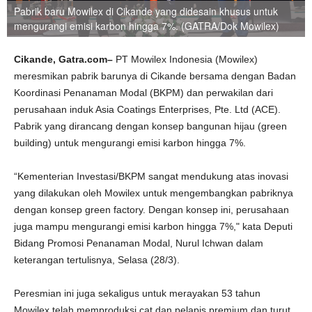
Pabrik baru Mowilex di Cikande yang didesain khusus untuk
mengurangi emisi karbon hingga 7%. (GATRA/Dok Mowilex)
Cikande,
Gatr
a
.com–
PT Mowilex Indonesia (Mowilex)
meresmikan pabrik barunya di Cikande bersama dengan Badan
Koordinasi Penanaman Modal (BKPM) dan perwakilan dari
perusahaan induk Asia Coatings Enterprises, Pte. Ltd (ACE).
Pabrik yang dirancang dengan konsep bangunan hijau (green
building) untuk mengurangi emisi karbon hingga 7%.
“Kementerian Investasi/BKPM sangat mendukung atas inovasi
yang dilakukan oleh Mowilex untuk mengembangkan pabriknya
dengan konsep green factory. Dengan konsep ini, perusahaan
juga mampu mengurangi emisi karbon hingga 7%," kata Deputi
Bidang Promosi Penanaman Modal, Nurul Ichwan dalam
keterangan tertulisnya, Selasa (28/3).
Peresmian ini juga sekaligus untuk merayakan 53 tahun
Mowilex telah memproduksi cat dan pelapis premium dan turut