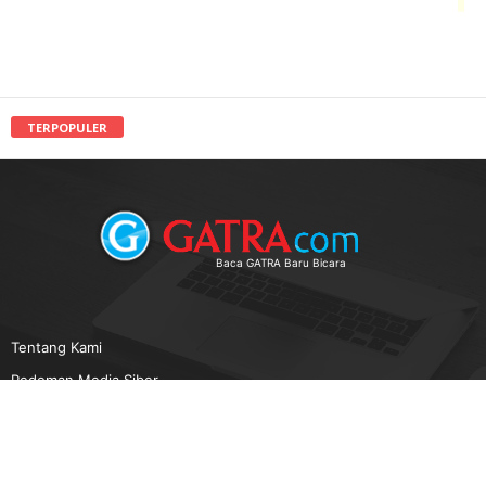
TERPOPULER
Baca GATRA Baru Bicara
Tentang Kami
Pedoman Media Siber
Karir
Beriklan
Disclaimer