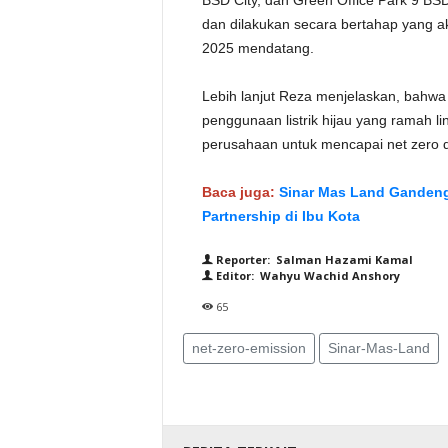
BSD City, dan Green Office Park 9 B
dan dilakukan secara bertahap yang 
2025 mendatang.
Lebih lanjut Reza menjelaskan, bahw
penggunaan listrik hijau yang ramah li
perusahaan untuk mencapai net zero d
Baca juga:
Sinar Mas Land Gandeng
Partnership di Ibu Kota
Reporter: Salman Hazami Kamal
Editor: Wahyu Wachid Anshory
65
net-zero-emission
Sinar-Mas-Land