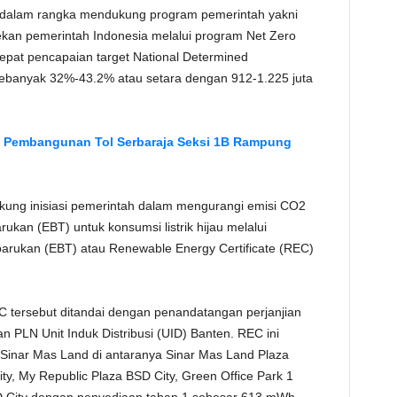
d dalam rangka mendukung program pemerintah yakni
TE
yekan pemerintah Indonesia melalui program Net Zero
pat pencapaian target National Determined
sebanyak 32%-43.2% atau setara dengan 912-1.225 juta
n Pembangunan Tol Serbaraja Seksi 1B Rampung
ukung inisiasi pemerintah dalam mengurangi emisi CO2
ukan (EBT) untuk konsumsi listrik hijau melalui
rbarukan (EBT) atau Renewable Energy Certificate (REC)
tersebut ditandai dengan penandatangan perjanjian
n PLN Unit Induk Distribusi (UID) Banten. REC ini
 Sinar Mas Land di antaranya Sinar Mas Land Plaza
y, My Republic Plaza BSD City, Green Office Park 1