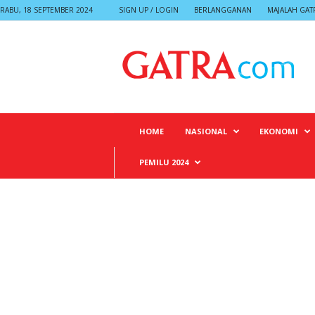
RABU, 18 SEPTEMBER 2024
SIGN UP / LOGIN
BERLANGGANAN
MAJALAH GAT
G
A
T
R
A
HOME
NASIONAL
EKONOMI
PEMILU 2024