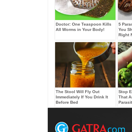
Doctor: One Teaspoon Kills
5 Para
All Worms in Your Body!
You Sh
Right
The Stool Will Fly Out
Stop E
Immediately If You Drink It
That A
Before Bed
Parasi