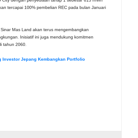
SD City dengan penyediaan tahap 1 sebesar 613 mWh
akan tercapai 100% pembelian REC pada bulan Januari
a Sinar Mas Land akan terus mengembangkan
ngkungan. Inisiatif ini juga mendukung komitmen
i tahun 2060.
 Investor Jepang Kembangkan Portfolio