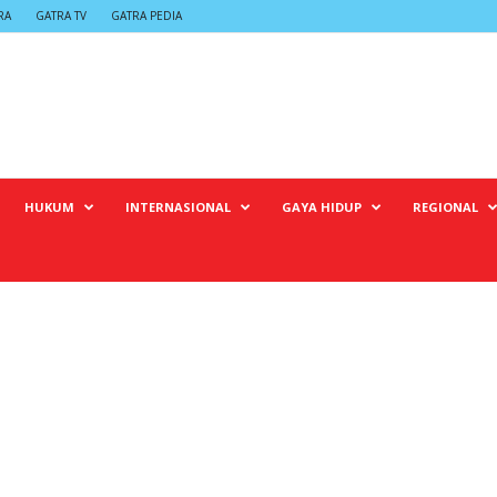
RA
GATRA TV
GATRA PEDIA
HUKUM
INTERNASIONAL
GAYA HIDUP
REGIONAL