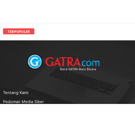
TERPOPULER
Baca GATRA Baru Bicara
Tentang Kami
Pedoman Media Siber
Karir
Beriklan
Disclaimer