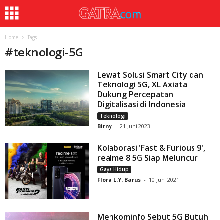
Home
Tags
#
teknologi-5G
Lewat Solusi Smart City dan
Teknologi 5G, XL Axiata
Dukung Percepatan
Digitalisasi di Indonesia
Teknologi
Birny
-
21 Juni 2023
Kolaborasi 'Fast & Furious 9',
realme 8 5G Siap Meluncur
Gaya Hidup
Flora L.Y. Barus
-
10 Juni 2021
Menkominfo Sebut 5G Butuh