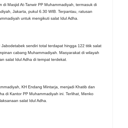
kan di Masjid At-Tanwir PP Muhammadiyah, termasuk di
TE
yah, Jakarta, pukul 6.30 WIB. Terpantau, ratusan
madiyah untuk mengikuti salat Idul Adha.
abodetabek sendiri total terdapat hingga 122 titik salat
pimpinan cabang Muhammadiyah. Masyarakat di wilayah
 salat Idul Adha di tempat terdekat.
hammadiyah, KH Endang Mintarja, menjadi Khatib dan
ha di Kantor PP Muhammadiyah ini. Terlihat, Menko
elaksanaan salat Idul Adha.