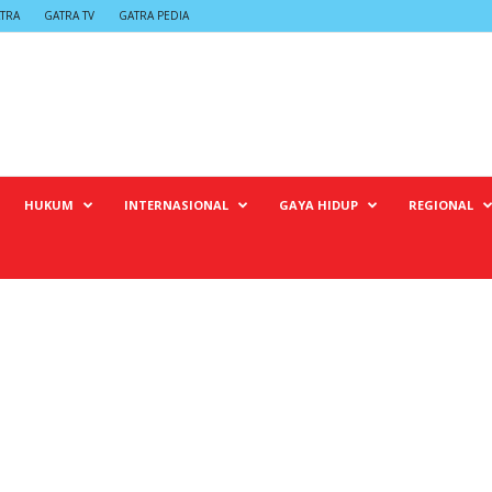
TRA
GATRA TV
GATRA PEDIA
HUKUM
INTERNASIONAL
GAYA HIDUP
REGIONAL