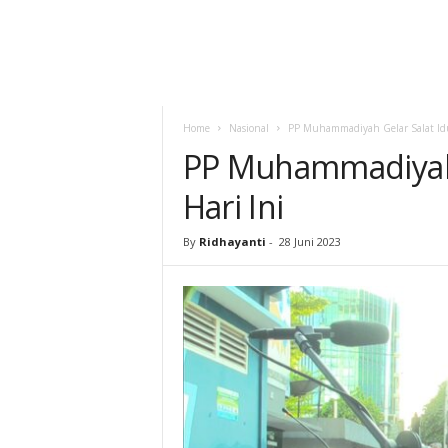
Home
Nasional
PP Muhammadiyah Gelar Salat Idu
PP Muhammadiyah 
Hari Ini
By
Ridhayanti
-
28 Juni 2023