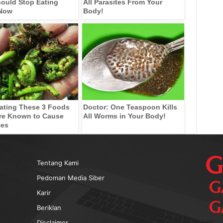
ould Stop Eating
All Parasites From Your
 Now
Body!
ating These 3 Foods
Doctor: One Teaspoon Kills
re Known to Cause
All Worms in Your Body!
tes
Tentang Kami
Pedoman Media Siber
Karir
Beriklan
Disclaimer