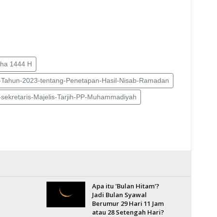
dha 1444 H
ahun-2023-tentang-Penetapan-Hasil-Nisab-Ramadan
-sekretaris-Majelis-Tarjih-PP-Muhammadiyah
Apa itu 'Bulan Hitam'?
Jadi Bulan Syawal
Berumur 29 Hari 11 Jam
atau 28 Setengah Hari?