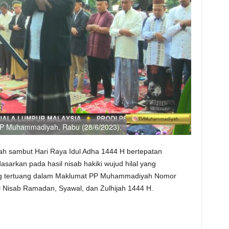
 PP Muhammadiyah, Rabu (28/6/2023).
h sambut Hari Raya Idul Adha 1444 H bertepatan
idasarkan pada hasil nisab hakiki wujud hilal yang
g tertuang dalam Maklumat PP Muhammadiyah Nomor
 Nisab Ramadan, Syawal, dan Zulhijah 1444 H.