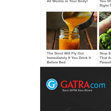
All Worms in Your Body!
You Sh
Right
The Stool Will Fly Out
Stop E
Immediately If You Drink It
That A
Before Bed
Parasi
Baca GATRA Baru Bicara