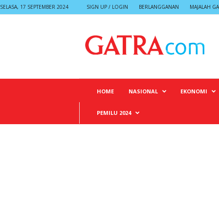
SELASA, 17 SEPTEMBER 2024
SIGN UP / LOGIN
BERLANGGANAN
MAJALAH GA
G
A
T
R
A
HOME
NASIONAL
EKONOMI
PEMILU 2024