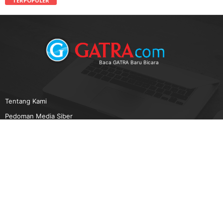
TERPOPULER
Baca GATRA Baru Bicara
Tentang Kami
Pedoman Media Siber
Karir
Beriklan
Disclaimer