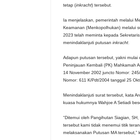
tetap (
inkracht
) tersebut.
Ia menjelaskan, pemerintah melalui Me
Keamanan (Menkopolhukan) melalui sur
2023 telah meminta kepada Sekretari
menindaklanjuti putusan
inkracht
.
Adapun putusan tersebut, yakni mulai 
Peninjauan Kembali (PK) Mahkamah Ag
14 November 2002 juncto Nomor: 245/
Nomor: 611 K/Pdt/2004 tanggal 25 Ok
Menindaklanjuti surat tersebut, kata A
kuasa hukumnya Wahjoe A Setiadi bes
“Ditemui oleh Pangihutan Siagian, SH,
tersebut kami tidak menemui titik teran
melaksanakan Putusan MA tersebut,” 