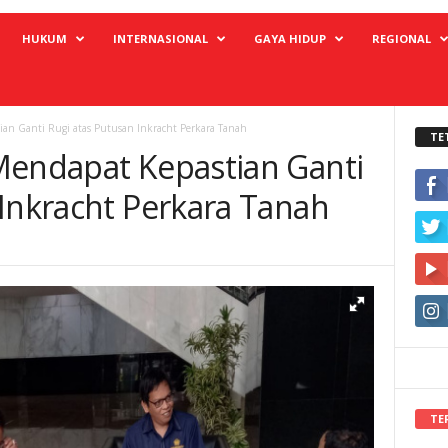
HUKUM
INTERNASIONAL
GAYA HIDUP
REGIONAL
ian Ganti Rugi atas Putusan Inkracht Perkara Tanah
TE
Mendapat Kepastian Ganti
 Inkracht Perkara Tanah