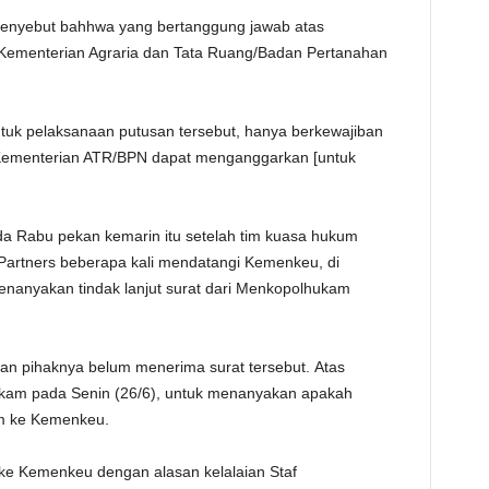
menyebut bahhwa yang bertanggung jawab atas
 Kementerian Agraria dan Tata Ruang/Badan Pertanahan
tuk pelaksanaan putusan tersebut, hanya berkewajiban
 Kementerian ATR/BPN dapat menganggarkan [untuk
a Rabu pekan kemarin itu setelah tim kuasa hukum
 Partners beberapa kali mendatangi Kemenkeu, di
enanyakan tindak lanjut surat dari Menkopolhukam
an pihaknya belum menerima surat tersebut. Atas
kam pada Senin (26/6), untuk menanyakan apakah
um ke Kemenkeu.
m ke Kemenkeu dengan alasan kelalaian Staf