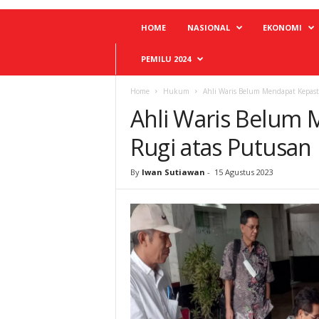
HOME
NASIONAL
EKONOMI
PEMILU 2024
Home
Hukum
Ahli Waris Belum Mendapat Kepast
Ahli Waris Belum 
Rugi atas Putusan
By
Iwan Sutiawan
-
15 Agustus 2023