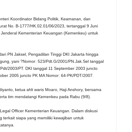
TE
nteri Koordinator Bidang Politik, Keamanan, dan
at No. B-1777/HK.02.01/06/2023, tertanggal 9 Juni
s Jenderal Kementerian Keuangan (Kemenkeu) untuk
dari PN Jaksel, Pengadilan Tinggi DKI Jakarta hingga
ung, yani ?Nomor: 523/Pdt.G/2001/PN.Jak.Sel tanggal
Pdt/2003/PT. DKI tanggal 11 September 2003 juncto
tober 2005 juncto PK MA Nomor: 64-PK/PDT/2007.
rdiyanto, ketua ahli waris Moaro, Haji Anshory, bersama
erta tim mendatangi Kemenkeu pada Rabu (9/8).
 Legal Officer Kementerian Keuangan. Dalam diskusi
g terkait siapa yang memiliki kewajiban untuk
katanya.