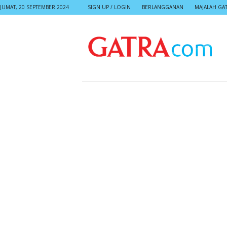
JUMAT, 20 SEPTEMBER 2024
SIGN UP / LOGIN
BERLANGGANAN
MAJALAH GA
G
A
T
R
A