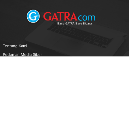
Baca GATRA Baru Bicara
Tentang Kami
Pedoman Media Siber
Karir
Beriklan
Disclaimer