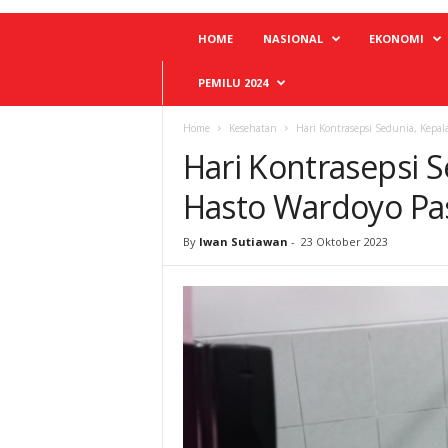
HOME
NASIONAL
EKONOMI
PEMILU 2024
Home
Kesehatan
Hari Kontrasepsi Sedunia, Kepa
Hari Kontrasepsi 
Hasto Wardoyo Pa
By
Iwan Sutiawan
-
23 Oktober 2023