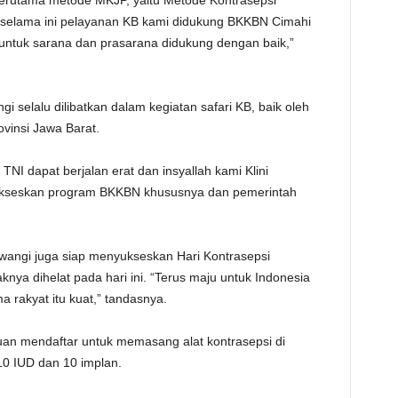
 terutama metode MKJP, yaitu Metode Kontrasepsi
D selama ini pelayanan KB kami didukung BKKBN Cimahi
untuk sarana dan prasarana didukung dengan baik,”
i selalu dilibatkan dalam kegiatan safari KB, baik oleh
insi Jawa Barat.
NI dapat berjalan erat dan insyallah kami Klini
yukseskan program BKKBN khususnya dan pemerintah
liwangi juga siap menyukseskan Hari Kontrasepsi
ya dihelat pada hari ini. “Terus maju untuk Indonesia
 rakyat itu kuat,” tandasnya.
an mendaftar untuk memasang alat kontrasepsi di
10 IUD dan 10 implan.