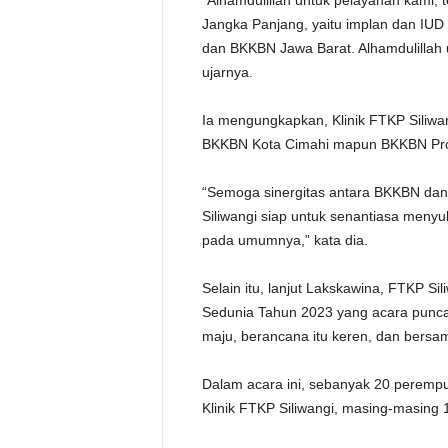
“Alhamdulillah untuk pelayanan kami,
Jangka Panjang, yaitu implan dan IU
dan BKKBN Jawa Barat. Alhamdulillah 
ujarnya.
Ia mengungkapkan, Klinik FTKP Siliwang
BKKBN Kota Cimahi mapun BKKBN Prov
“Semoga sinergitas antara BKKBN dan T
Siliwangi siap untuk senantiasa men
pada umumnya,” kata dia.
Selain itu, lanjut Lakskawina, FTKP Si
Sedunia Tahun 2023 yang acara puncakn
maju, berancana itu keren, dan bersama
Dalam acara ini, sebanyak 20 perempu
Klinik FTKP Siliwangi, masing-masing 