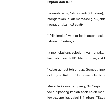
Implan dan IUD
Sementara itu, Siti Sugiarti (21 tahun)
mengatakan, akan memasang KB jenis i
menggunakan KB suntik.
“[Pilih implan] ya biar lebih anteng saj
tahunan,” katanya.
Ia menjelaskan, sebelumnya memakai K
kembali disuntik KB. Menurutnya, ala
“Kalau gendut teh engap. Semoga impl
di tangan. Kalau IUD itu dimasukin ke r
Meski terkesan gampang, ‎Siti Sugiarti
yang dipasang implan tidak boleh meng
kontrasepsi itu, yakni 3-4 tahun. “[Saya