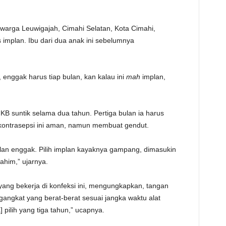
, warga Leuwigajah, Cimahi‎ Selatan, Kota Cimahi,
mplan. Ibu dari dua anak ini sebelumnya
a, enggak harus tiap bulan, kan kalau ini
mah
implan,
B suntik selama dua tahun. Pertiga bulan ia harus
t kontrasepsi ini aman, namun membuat gendut.
an enggak. Pilih implan kayaknya gampang, dimasukin
ahim,” ujarnya.
 yang bekerja di konfeksi ini, mengungkapkan, tangan
angkat yang berat-berat sesuai jangka waktu alat
] pilih yang tiga tahun,” ucapnya.