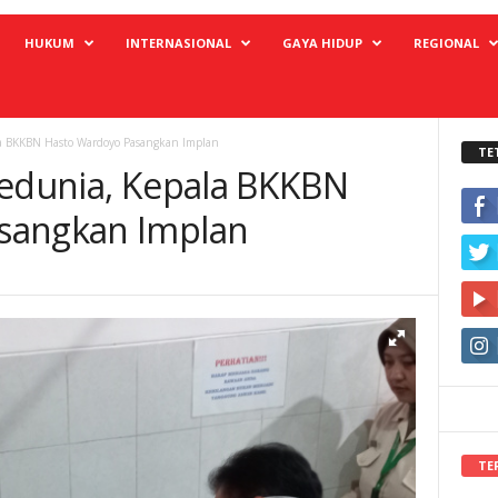
HUKUM
INTERNASIONAL
GAYA HIDUP
REGIONAL
la BKKBN Hasto Wardoyo Pasangkan Implan
TE
Sedunia, Kepala BKKBN
sangkan Implan