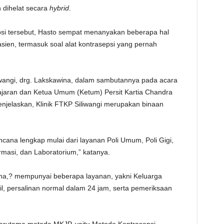
 dihelat secara
hybrid
.
TE
i tersebut, Hasto sempat menanyakan beberapa hal
sien, termasuk soal alat kontrasepsi yang pernah
liwangi, drg. Lakskawina, dalam sambutannya pada acara
jajaran dan Ketua Umum (Ketum) Persit Kartia Chandra
njelaskan, Klinik FTKP Siliwangi merupakan binaan
cana lengkap mulai dari layanan Poli Umum, Poli Gigi,
rmasi, dan Laboratorium,” katanya.
wina,? mempunyai beberapa layanan, yakni Keluarga
l, persalinan normal dalam 24 jam, serta pemeriksaan