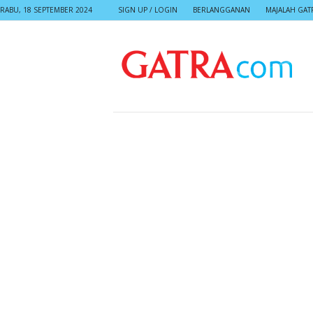
RABU, 18 SEPTEMBER 2024
SIGN UP / LOGIN
BERLANGGANAN
MAJALAH GAT
G
A
T
R
A