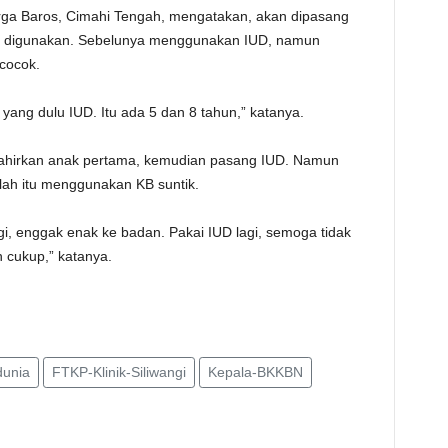
warga Baros, Cimahi Tengah, mengatakan, akan dipasang
t digunakan. Sebelunya menggunakan IUD, namun
cocok.
yang dulu IUD. Itu ada 5 dan 8 tahun,” katanya.
elahirkan anak pertama, kemudian pasang IUD. Namun
lah itu menggunakan KB suntik.
i, enggak enak ke badan.‎ Pakai IUD lagi, semoga tidak
 cukup,” katanya.
dunia
FTKP-Klinik-Siliwangi
Kepala-BKKBN