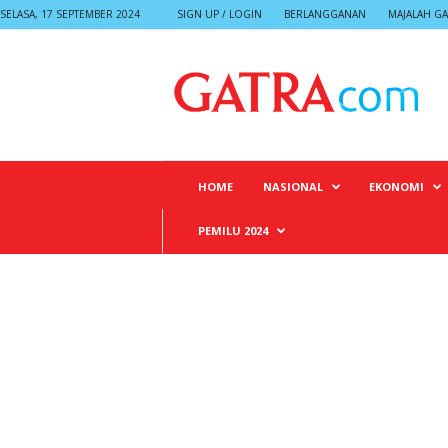
SELASA, 17 SEPTEMBER 2024
SIGN UP / LOGIN
BERLANGGANAN
MAJALAH GA
G
A
T
R
A
HOME
NASIONAL
EKONOMI
PEMILU 2024