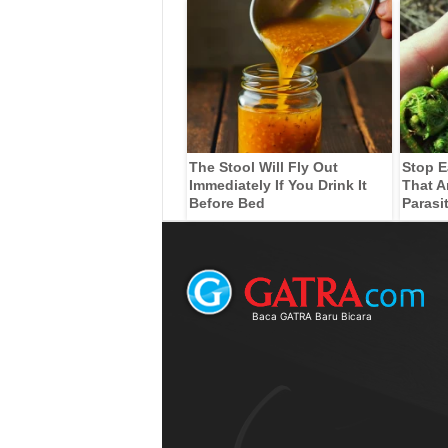
The Stool Will Fly Out
Stop E
Immediately If You Drink It
That A
Before Bed
Parasi
Baca GATRA Baru Bicara