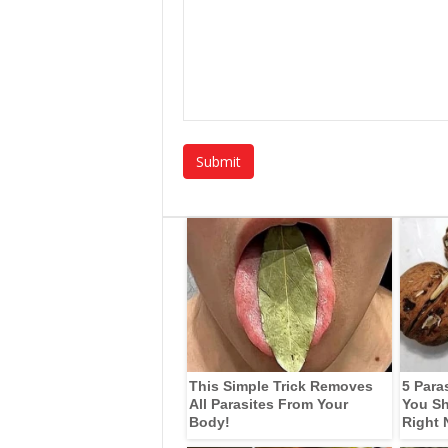
This Simple Trick Removes
5 Para
All Parasites From Your
You Sh
Body!
Right