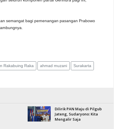
an seluruh komponen partai Gerindra pagi ini,"
 dan semangat bagi pemenangan pasangan Prabowo
 sambungnya.
an Rakabuing Raka
ahmad muzani
Surakarta
Dilirik PAN Maju di Pilgub
Jateng, Sudaryono: Kita
Mengalir Saja