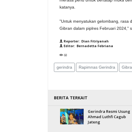
merasa perlu untuk bertatap muka deng
katanya.
"Untuk menyatukan gelombang, rasa
Gibran dalam piplres Februari 2024,"
Reporter: Dian Fitriyanah
Editor: Bernadetta Febriana
68
gerindra
Rapimnas Gerindra
Gibr
BERITA TERKAIT
Gerindra Resmi Usung
Ahmad Luthfi Cagub
Jateng