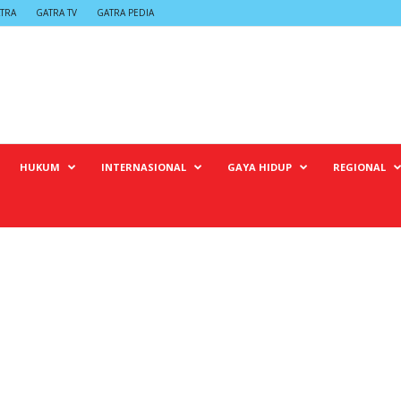
TRA
GATRA TV
GATRA PEDIA
HUKUM
INTERNASIONAL
GAYA HIDUP
REGIONAL