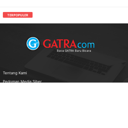
TERPOPULER
Baca GATRA Baru Bicara
Tentang Kami
Pedoman Media Siber
Karir
Beriklan
Disclaimer