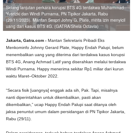
Sidang lanjutan perkara korupsi BTS 4G terdakwa Muhammad
Yusrizki dan Windi Purnama, PN Tipikor Jakarta, Rabu
(29/11/2023). Mantan Sespri Johny G. Plate, minta izin menyicil
uang dari kasus BTS 4G. (GATRA/Shela Octavia)
Jakarta, Gatra.com -
Mantan Sekretaris Pribadi Eks
Menkominfo Johnny Gerard Plate, Happy Endah Palupi, belum
menembalikan uang yang diterima dari terdakwa kasus korupsi
BTS 4G, Anang Achmad Latif yang diserahkan melalui terdakwa
Windi Purnama. Happy menerima sekitar Rp1 miliar dari kurun
waktu Maret–Oktober 2022.
“Secara fisik [uangnya] enggak ada sih, Pak. Tapi, misalnya
nanti diperintahkan untuk dikembalikan, pasti akan
dikembalikan,” ucap Happy Endah Palupi saat ditanya oleh
jaksa penuntut umum dalam persidangan di PN Tipikor Jakarta,
Rabu (29/11).