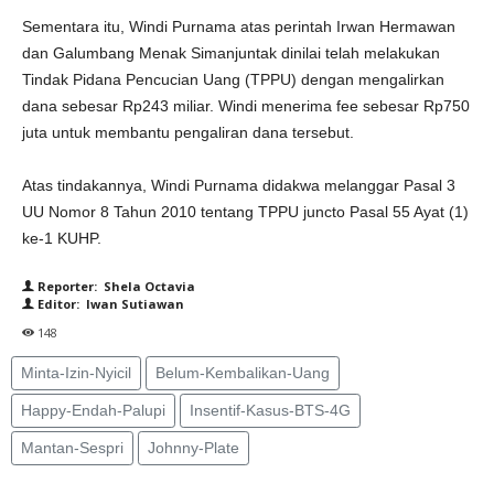
Sementara itu, Windi Purnama atas perintah Irwan Hermawan
dan Galumbang Menak Simanjuntak dinilai telah melakukan
Tindak Pidana Pencucian Uang (TPPU) dengan mengalirkan
dana sebesar Rp243 miliar. Windi menerima fee sebesar Rp750
juta untuk membantu pengaliran dana tersebut.
Atas tindakannya, Windi Purnama didakwa melanggar Pasal 3
UU Nomor 8 Tahun 2010 tentang TPPU juncto Pasal 55 Ayat (1)
ke-1 KUHP.
Reporter: Shela Octavia
Editor: Iwan Sutiawan
148
Minta-Izin-Nyicil
Belum-Kembalikan-Uang
Happy-Endah-Palupi
Insentif-Kasus-BTS-4G
Mantan-Sespri
Johnny-Plate