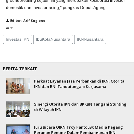
groundbreaking sejauh ini yang merupakan kolaborasi investor
domestik dan investor asing," pungkas Deputi Agung.
Editor: Arif Sugiono
71
InvestasiIKN
IbuKotaNusantara
IKNNusantara
BERITA TERKAIT
Perkuat Layanan Jasa Perbankan di IKN, Otorita
IKN dan BNI Tandatangani Kerjasama
Sinergi Otorita IKN dan BKKBN Tangani Stunting
di Wilayah IKN
Juru Bicara OIKN Troy Pantouw: Media Pegang
Peranan Penting Dalam Pembangunan IKN