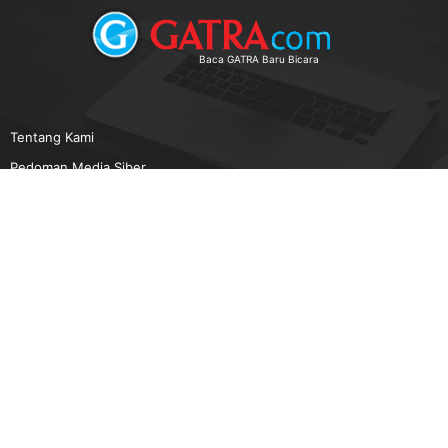
Baca GATRA Baru Bicara
Tentang Kami
Pedoman Media Siber
Karir
Beriklan
Disclaimer