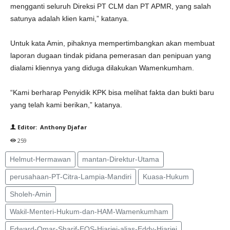
mengganti seluruh Direksi PT CLM dan PT APMR, yang salah
satunya adalah klien kami,” katanya.
Untuk kata Amin, pihaknya mempertimbangkan akan membuat
laporan dugaan tindak pidana pemerasan dan penipuan yang
dialami kliennya yang diduga dilakukan Wamenkumham.
“Kami berharap Penyidik KPK bisa melihat fakta dan bukti baru
yang telah kami berikan,” katanya.
Editor: Anthony Djafar
259
Helmut-Hermawan
mantan-Direktur-Utama
perusahaan-PT-Citra-Lampia-Mandiri
Kuasa-Hukum
Sholeh-Amin
Wakil-Menteri-Hukum-dan-HAM-Wamenkumham
Edward-Omar-Sharif-EOS-Hiariej-alias-Eddy-Hiariej