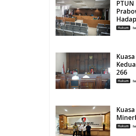
PTUN 
Prabo
Hadap
Hukum
I
Kuasa
Kedua
266
Hukum
I
Kuasa
Miner
Hukum
I