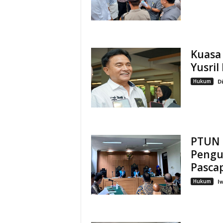
Kuasa
Yusril
Hukum
D
PTUN 
Pengu
Pasca
Hukum
I