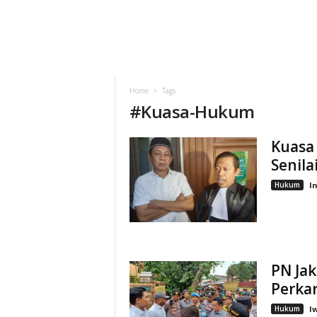
Home
Tags
#
Kuasa-Hukum
Kuasa
Senila
Hukum
I
PN Ja
Perkar
Hukum
I