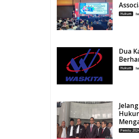
Associ
Hukum
I
Dua Ka
Berha
Hukum
I
Jelan
Hukum
Menga
Pemilu 202