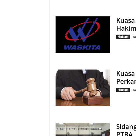
Kuasa
Hakim
Hukum
I
Kuasa
Perkar
Hukum
I
Sidan
PTBA,