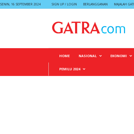
SENIN, 16 SEPTEMBER 2024
SIGN UP / LOGIN
BERLANGGANAN
MAJALAH GAT
G
A
T
R
A
HOME
NASIONAL
EKONOMI
PEMILU 2024