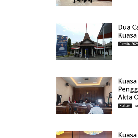
Dua Ca
Kuasa
Pemilu 202
Kuasa
Pengg
Akta O
Hukum
I
Kuasa 