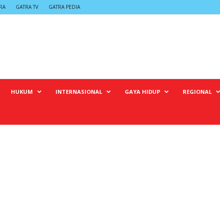
RA
GATRA TV
GATRA PEDIA
HUKUM
INTERNASIONAL
GAYA HIDUP
REGIONAL