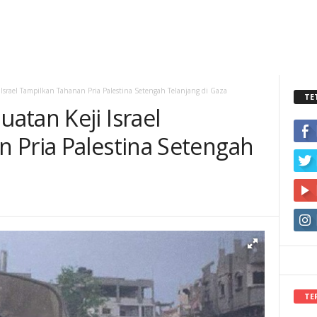
srael Tampilkan Tahanan Pria Palestina Setengah Telanjang di Gaza
TE
atan Keji Israel
 Pria Palestina Setengah