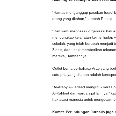
Banding ke kelompok hak asasi ma
“Hamas menganggap pasukan Israel b
orang yang ditahan,” tambah Reshiq.
“Dan kami mendesak organisasi hak as
mengungkap kejahatan keji terhadap wa
sekolah, yang telah berubah menjadi 
Zionis, dan untuk memberikan tekana
mereka,” tambahnya.
Outlet berita berbahasa Arab yang ber
satu pria yang ditahan adalah koresp
“Al-Araby Al-Jadeed mengutuk keras
Al-Kahlout dan warga sipil lainnya,” 
hak asasi manusia untuk mengecam pe
Komite Perlindungan Jurnalis jug