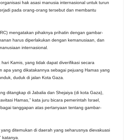
organisasi hak asasi manusia internasional untuk turun
TE
erjadi pada orang-orang tersebut dan membantu
ICRC) mengatakan pihaknya prihatin dengan gambar-
hanan harus diperlakukan dengan kemanusiaan, dan
anusiaan internasional.
ri Kamis, yang tidak dapat diverifikasi secara
n apa yang dikatakannya sebagai pejuang Hamas yang
tunduk, duduk di jalan Kota Gaza.
ng ditangkap di Jabalia dan Shejaiya (di kota Gaza),
itasi Hamas,” kata juru bicara pemerintah Israel,
ebagai tanggapan atas pertanyaan tentang gambar-
ter yang ditemukan di daerah yang seharusnya dievakuasi
” katanya.