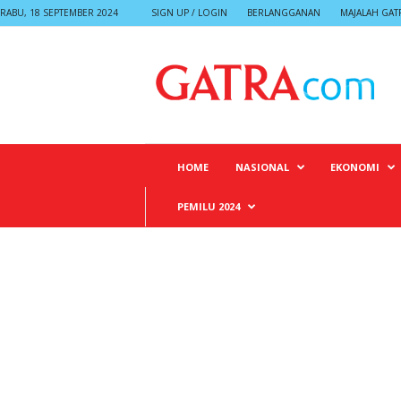
RABU, 18 SEPTEMBER 2024
SIGN UP / LOGIN
BERLANGGANAN
MAJALAH GAT
G
A
T
R
A
HOME
NASIONAL
EKONOMI
PEMILU 2024