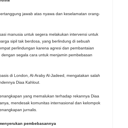
nusia
ertanggung jawab atas nyawa dan keselamatan orang-
asi manusia untuk segera melakukan intervensi untuk
rga sipil tak berdosa, yang berlindung di sebuah
tempat perlindungan karena agresi dan pembantaian
n dengan segala cara untuk menjamin pembebasan
basis di London, Al-Araby Al-Jadeed, mengatakan salah
ondennya Diaa Kahlout.
 penangkapan yang memalukan terhadap rekannya Diaa
katanya, mendesak komunitas internasional dan kelompok
nangkapan jurnalis.
a menyerukan pembebasannya