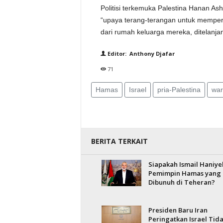
Politisi terkemuka Palestina Hanan As
“upaya terang-terangan untuk memperm
dari rumah keluarga mereka, ditelanjan
Editor: Anthony Djafar
71
Hamas
Israel
pria-Palestina
war
BERITA TERKAIT
Siapakah Ismail Haniye
Pemimpin Hamas yang
Dibunuh di Teheran?
Presiden Baru Iran
Peringatkan Israel Tid