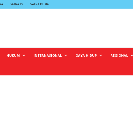
RA
GATRA TV
GATRA PEDIA
HUKUM
INTERNASIONAL
GAYA HIDUP
REGIONAL