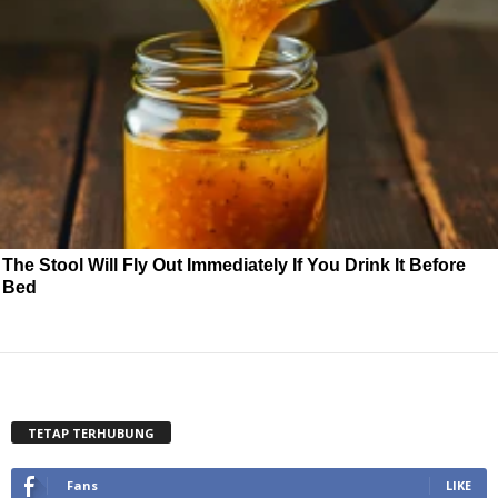
The Stool Will Fly Out Immediately If You Drink It Before
Bed
TETAP TERHUBUNG
Fans
LIKE