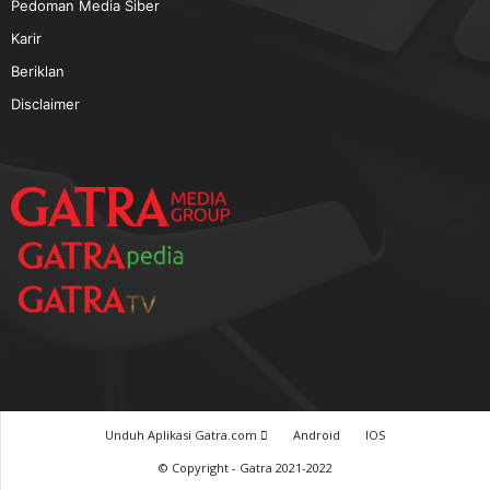
TERPOPULER
Baca GATRA Baru Bicara