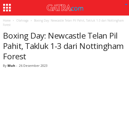
Home
Olahraga
Boxing Day: Newcastle Telan Pil Pahit, Takluk 1-3 dari Nottingham
Forest
Boxing Day: Newcastle Telan Pil
Pahit, Takluk 1-3 dari Nottingham
Forest
By
Muh
-
26 Desember 2023