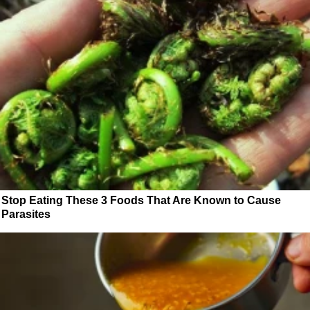
Stop Eating These 3 Foods That Are Known to Cause
Parasites