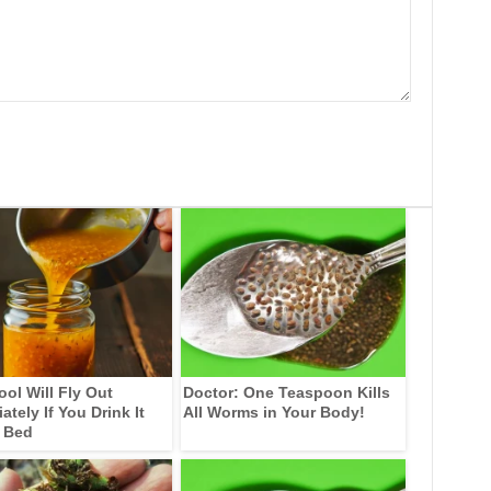
ool Will Fly Out
Doctor: One Teaspoon Kills
tely If You Drink It
All Worms in Your Body!
 Bed