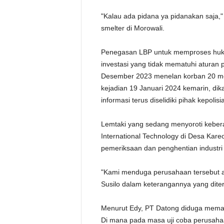
"Kalau ada pidana ya pidanakan saja," 
smelter di Morowali.
Penegasan LBP untuk memproses hukum
investasi yang tidak mematuhi aturan 
Desember 2023 menelan korban 20 men
kejadian 19 Januari 2024 kemarin, di
informasi terus diselidiki pihak kepolisi
Lemtaki yang sedang menyoroti kebe
International Technology di Desa Kar
pemeriksaan dan penghentian industri 
"Kami menduga perusahaan tersebut a
Susilo dalam keterangannya yang diter
Menurut Edy, PT Datong diduga mema
Di mana pada masa uji coba perusah