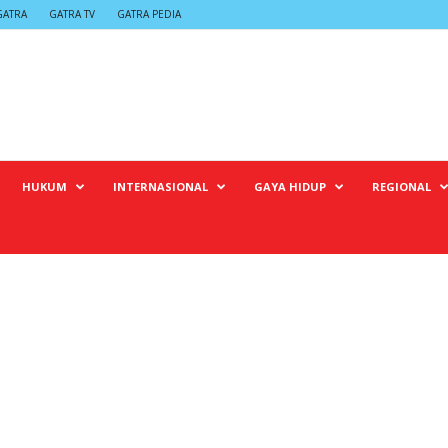
GATRA
GATRA TV
GATRA PEDIA
HUKUM
INTERNASIONAL
GAYA HIDUP
REGIONAL