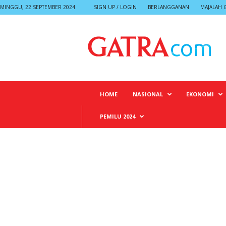
MINGGU, 22 SEPTEMBER 2024
SIGN UP / LOGIN
BERLANGGANAN
MAJALAH 
G
A
T
R
A
HOME
NASIONAL
EKONOMI
PEMILU 2024