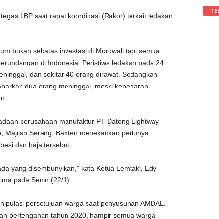
TE
tegas LBP saat rapat koordinasi (Rakor) terkait ledakan
 bukan sebatas investasi di Morowali tapi semua
perundangan di Indonesia. Peristiwa ledakan pada 24
inggal, dan sekitar 40 orang dirawat. Sedangkan
kabarkan dua orang meninggal, meski kebenaran
an.
radaan perusahaan manufaktur PT Datong Lightway
eo, Majilan Serang, Banten menekankan perlunya
besi dan baja tersebut.
da yang disembunyikan," kata Ketua Lemtaki, Edy
ima pada Senin (22/1).
nipulasi persetujuan warga saat penyusunan AMDAL.
aan pertengahan tahun 2020, hampir semua warga