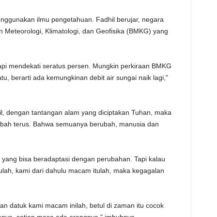
TE
 menggunakan ilmu pengetahuan. Fadhil berujar, negara
Meteorologi, Klimatologi, dan Geofisika (BMKG) yang
 Tapi mendekati seratus persen. Mungkin perkiraan BMKG
tu, berarti ada kemungkinan debit air sungai naik lagi,"
dhil, dengan tantangan alam yang diciptakan Tuhan, maka
mbah terus. Bahwa semuanya berubah, manusia dan
g yang bisa beradaptasi dengan perubahan. Tapi kalau
tulah, kami dari dahulu macam itulah, maka kegagalan
n datuk kami macam inilah, betul di zaman itu cocok