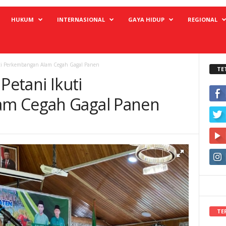
HUKUM
INTERNASIONAL
GAYA HIDUP
REGIONAL
uti Perkembangan Alam Cegah Gagal Panen
TE
Petani Ikuti
am Cegah Gagal Panen