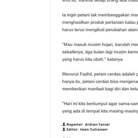
ilmu itu. Karena setiap orang ada ma
Ia ingin petani tak membanggakan masa
menghasilkan produk pertanian kalau 
harus terus mengikuti perubahan ala
"Mau masuk musim hujan, barulah men
sebaliknya, tiga bulan lagi musim kem
yang harus kita ubah," katanya.
Menurut Fadhil, petani cerdas adalah 
hanya itu, petani cerdas bisa mengena
memberikan manfaat bagi diri dan kel
"Hari ini kita berkumpul agar sama-s
yang ada di tempat kita masing-masing
Reporter: Ardian Faisal
Editor: Iwan Sutiawan