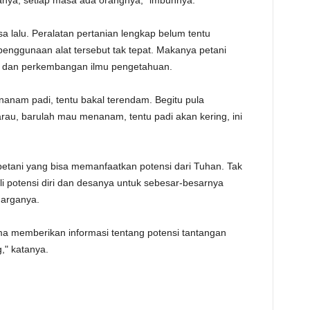
sanya, setiap masa ada orangnya," imbuhnya.
 lalu. Peralatan pertanian lengkap belum tentu
penggunaan alat tersebut tak tepat. Makanya petani
m dan perkembangan ilmu pengetahuan.
anam padi, tentu bakal terendam. Begitu pula
arau, barulah mau menanam, tentu padi akan kering, ini
petani yang bisa memanfaatkan potensi dari Tuhan. Tak
li potensi diri dan desanya untuk sebesar-besarnya
uarganya.
ama memberikan informasi tentang potensi tantangan
," katanya.