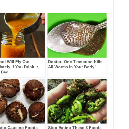
ool Will Fly Out
Doctor: One Teaspoon Kills
tely If You Drink It
All Worms in Your Body!
 Bed
site-Causing Foods
Stop Eating These 3 Foods