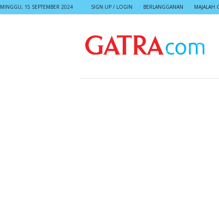
MINGGU, 15 SEPTEMBER 2024
SIGN UP / LOGIN
BERLANGGANAN
MAJALAH 
G
A
T
R
A