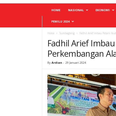
HOME
NASIONAL
EKONOMI
PEMILU 2024
Home
Sumbagteng
Fadhil Arief Imbau Petani Ik
Fadhil Arief Imbau 
Perkembangan Al
By
Ardian
-
29 Januari 2024