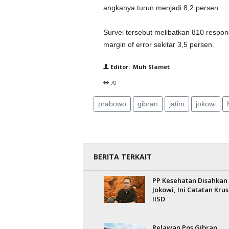
angkanya turun menjadi 8,2 persen.
Survei tersebut melibatkan 810 resp
margin of error sekitar 3,5 persen.
Editor: Muh Slamet
70
prabowo
gibran
jatim
jokowi
BERITA TERKAIT
PP Kesehatan Disahkan
Jokowi, Ini Catatan Krus
IISD
Relawan Pos Gibran