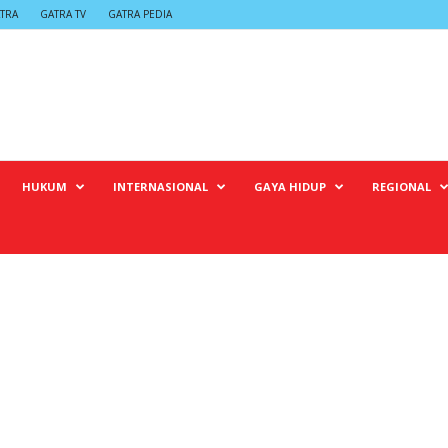
TRA
GATRA TV
GATRA PEDIA
HUKUM
INTERNASIONAL
GAYA HIDUP
REGIONAL