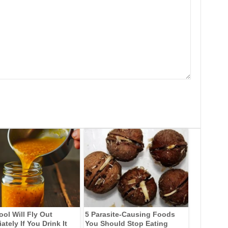
ool Will Fly Out
5 Parasite-Causing Foods
tely If You Drink It
You Should Stop Eating