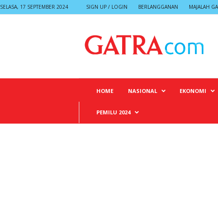
SELASA, 17 SEPTEMBER 2024
SIGN UP / LOGIN
BERLANGGANAN
MAJALAH GA
G
A
T
R
A
HOME
NASIONAL
EKONOMI
PEMILU 2024