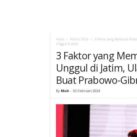
Home
Pemilu 2024
3 Faktor yang Membuat Prabo
Unggul di Jatim
3 Faktor yang Me
Unggul di Jatim, U
Buat Prabowo-Gibr
By
Muh
-
02 Februari 2024