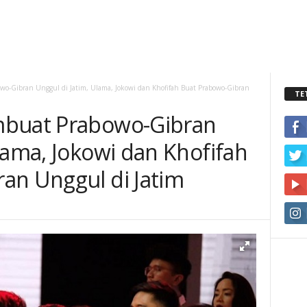
wo-Gibran Unggul di Jatim, Ulama, Jokowi dan Khofifah Buat Prabowo-Gibran
TE
mbuat Prabowo-Gibran
lama, Jokowi dan Khofifah
an Unggul di Jatim