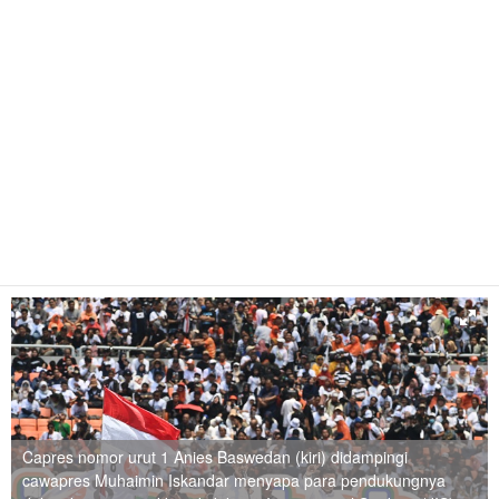
Capres nomor urut 1 Anies Baswedan (kiri) didampingi
cawapres Muhaimin Iskandar menyapa para pendukungnya