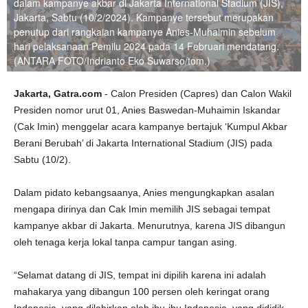
dalam kampanye akbar di Jakarta International Stadium (JIS),
Jakarta, Sabtu (10/2/2024). Kampanye tersebut merupakan
penutup dari rangkaian kampanye Anies-Muhaimin sebelum
hari pelaksanaan Pemilu 2024 pada 14 Februari mendatang.
(ANTARA FOTO/Indrianto Eko Suwarso/tom.)
Jakarta, Gatra.com
- Calon Presiden (Capres) dan Calon Wakil
Presiden nomor urut 01, Anies Baswedan-Muhaimin Iskandar
(Cak Imin) menggelar acara kampanye bertajuk ‘Kumpul Akbar
Berani Berubah’ di Jakarta International Stadium (JIS) pada
Sabtu (10/2).
Dalam pidato kebangsaanya, Anies mengungkapkan asalan
mengapa dirinya dan Cak Imin memilih JIS sebagai tempat
kampanye akbar di Jakarta. Menurutnya, karena JIS dibangun
oleh tenaga kerja lokal tanpa campur tangan asing.
“Selamat datang di JIS, tempat ini dipilih karena ini adalah
mahakarya yang dibangun 100 persen oleh keringat orang