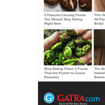
5 Parasite-Causing Foods
This S
You Should Stop Eating
All Pa
Right Now
Body!
Stop Eating These 3 Foods
The St
That Are Known to Cause
Immedia
Parasites
Before
Baca GATRA Baru Bicara