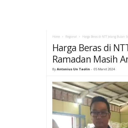
Home
Regional
Harga Beras di NTT Jelang Bulan
Harga Beras di NTT
Ramadan Masih 
By
Antonius Un Taolin
-
05 Maret 2024