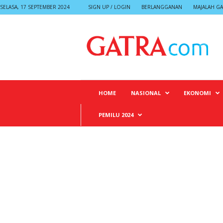
SELASA, 17 SEPTEMBER 2024
SIGN UP / LOGIN
BERLANGGANAN
MAJALAH GA
G
A
T
R
A
HOME
NASIONAL
EKONOMI
PEMILU 2024