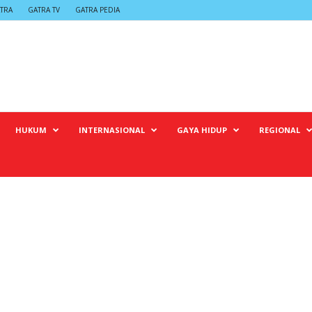
TRA
GATRA TV
GATRA PEDIA
HUKUM
INTERNASIONAL
GAYA HIDUP
REGIONAL