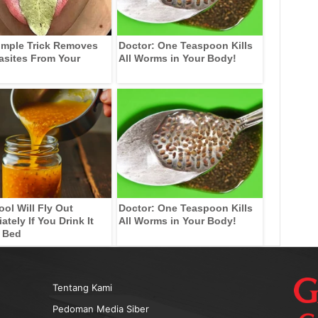
imple Trick Removes
Doctor: One Teaspoon Kills
rasites From Your
All Worms in Your Body!
ool Will Fly Out
Doctor: One Teaspoon Kills
tely If You Drink It
All Worms in Your Body!
 Bed
Tentang Kami
Pedoman Media Siber