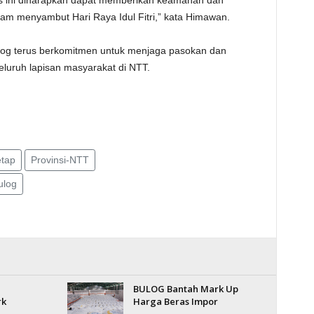
ras ini diharapkan dapat memberikan keamanan dan
m menyambut Hari Raya Idul Fitri,” kata Himawan.
g terus berkomitmen untuk menjaga pasokan dan
eluruh lapisan masyarakat di NTT.
tap
Provinsi-NTT
ulog
BULOG Bantah Mark Up
rk
Harga Beras Impor