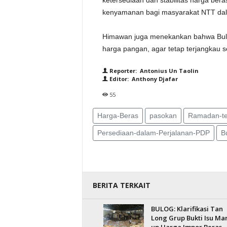
ketersediaan dan stabilitas harga be
kenyamanan bagi masyarakat NTT dala
Himawan juga menekankan bahwa Bulo
harga pangan, agar tetap terjangkau s
Reporter: Antonius Un Taolin
Editor: Anthony Djafar
55
Harga-Beras
pasokan
Ramadan-te
Persediaan-dalam-Perjalanan-PDP
B
BERITA TERKAIT
BULOG: Klarifikasi Tan
Long Grup Bukti Isu Ma