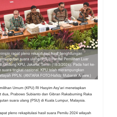
mpin rapat pleno rekapitulasi hasil penghitungan
pemungutan suara ulang (PSU) Panitia Pemilihan Luar
i Gedung KPU, Jakarta, Senin (18/3/2024). Pada hari ke-
an suara tingkat nasional, KPU telah merampungkan
8 wilayah PPLN. (ANTARA FOTO/Hafidz Mubarak A/aww.)
emilihan Umum (KPU) RI Hasyim Asy'ari menetapkan
t dua, Prabowo Subianto dan Gibran Rakabuming Raka
tan suara ulang (PSU) di Kuala Lumpur, Malaysia.
pat pleno rekapitulasi hasil suara Pemilu 2024 wilayah