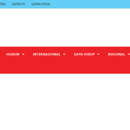
TRA
GATRA TV
GATRA PEDIA
HUKUM
INTERNASIONAL
GAYA HIDUP
REGIONAL