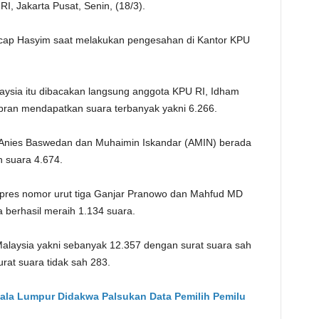
RI, Jakarta Pusat, Senin, (18/3).
TE
" ucap Hasyim saat melakukan pengesahan di Kantor KPU
alaysia itu dibacakan langsung anggota KPU RI, Idham
bran mendapatkan suara terbanyak yakni 6.266.
 Anies Baswedan dan Muhaimin Iskandar (AMIN) berada
 suara 4.674.
pres nomor urut tiga Ganjar Pranowo dan Mahfud MD
a berhasil meraih 1.134 suara.
Malaysia yakni sebanyak 12.357 dengan surat suara sah
rat suara tidak sah 283.
la Lumpur Didakwa Palsukan Data Pemilih Pemilu