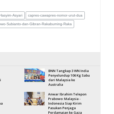
Hasyim-Asyari
capres-cawapres-nomor-urut-dua
owo-Subianto-dan-Gibran-Rakabuming-Raka
BNN Tangkap 3 WN India
-
Penyelundup 106 Kg Sabu
i
dari Malaysia ke
Australia
Anwar Ibrahim Telepon
Prabowo: Malaysia -
na
Indonesia Siap Kirim
Pasukan Penjaga
Perdamaian ke Gaza