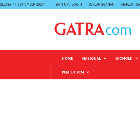
SELASA, 17 SEPTEMBER 2024
SIGN UP / LOGIN
BERLANGGANAN
MAJALAH GA
G
A
T
R
A
HOME
NASIONAL
EKONOMI
PEMILU 2024