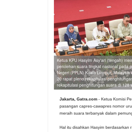
Ketua KPU Hasyim Asy'ari (tengah) memi
perolehan suara tingkat nasional pada 
Negeri (PPLN) Kuala Lumpur, Malaysia d
20 rapat pleno rekapitulasi penghitung
rekapitulasi penghitungan suara di 12
Jakarta, Gatra.com
- Ketua Komisi P
pasangan capres-cawapres nomor uru
meraih suara terbanyak dalam pemungu
Hal itu disahkan Hasyim berdasarkan ra