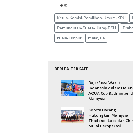
50
Ketua-Komisi-Pemilihan-Umum-KPU
Pemungutan-Suara-Ulang-PSU
Prab
kuala-lumpur
malaysia
BERITA TERKAIT
Raja/Reza Wakili
Indonesia dalam Haier
AQUA Cup Badminton d
Malaysia
Kereta Barang
Hubungkan Malaysia,
Thailand, Laos dan Chi
Mulai Beroperasi