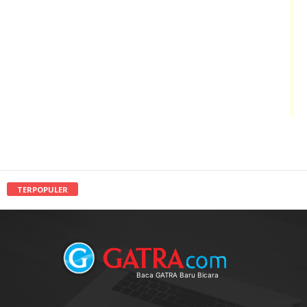
TERPOPULER
Baca GATRA Baru Bicara