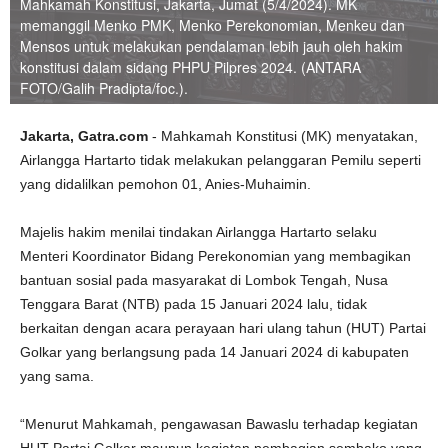
Mahkamah Konstitusi, Jakarta, Jumat (5/4/2024). MK
memanggil Menko PMK, Menko Perekonomian, Menkeu dan
Mensos untuk melakukan pendalaman lebih jauh oleh hakim
konstitusi dalam sidang PHPU Pilpres 2024. (ANTARA
FOTO/Galih Pradipta/foc.).
Jakarta, Gatra.com
- Mahkamah Konstitusi (MK) menyatakan,
Airlangga Hartarto tidak melakukan pelanggaran Pemilu seperti
yang didalilkan pemohon 01, Anies-Muhaimin.
Majelis hakim menilai tindakan Airlangga Hartarto selaku
Menteri Koordinator Bidang Perekonomian yang membagikan
bantuan sosial pada masyarakat di Lombok Tengah, Nusa
Tenggara Barat (NTB) pada 15 Januari 2024 lalu, tidak
berkaitan dengan acara perayaan hari ulang tahun (HUT) Partai
Golkar yang berlangsung pada 14 Januari 2024 di kabupaten
yang sama.
“Menurut Mahkamah, pengawasan Bawaslu terhadap kegiatan