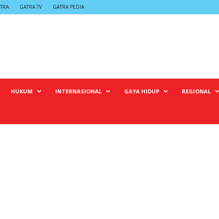
TRA
GATRA TV
GATRA PEDIA
HUKUM
INTERNASIONAL
GAYA HIDUP
REGIONAL