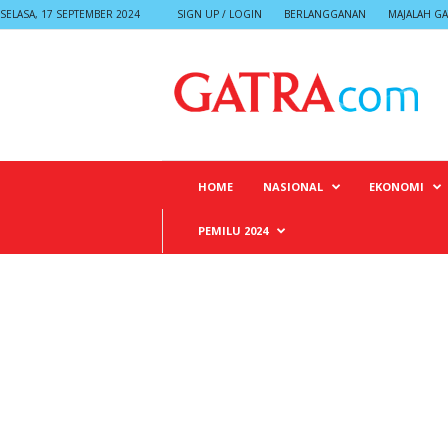
SELASA, 17 SEPTEMBER 2024
SIGN UP / LOGIN
BERLANGGANAN
MAJALAH GA
G
A
T
R
A
HOME
NASIONAL
EKONOMI
PEMILU 2024