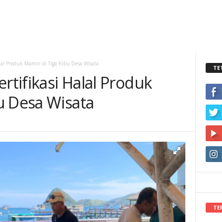
alal Produk Mamin di Tiga Ribu Desa Wisata
TE
rtifikasi Halal Produk
u Desa Wisata