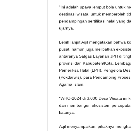
“Ini adalah upaya jemput bola untuk
destinasi wisata, untuk memperoleh ti
pendampingan sertifikasi halal yang da
ujarnya.
Lebih lanjut Aqil mengatakan bahwa kol
pusat, namun juga melibatkan ekosist
antaranya Satgas Layanan JPH di tingk
provinsi dan Kabupaten/Kota, Lemba
Pemeriksa Halal (LPH), Pengelola De
(Pokdarwis), para Pendamping Proses 
Agama Islam.
“WHO-2024 di 3.000 Desa Wisata ini k
dan membangun ekosistem percepatan se
katanya.
Aqil menyampaikan, pihaknya menghara