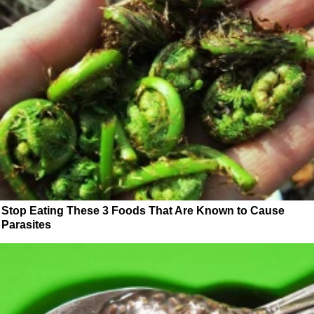
Stop Eating These 3 Foods That Are Known to Cause
Parasites