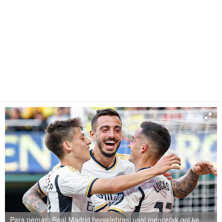
Para pemain Real Madrid berselebrasi usai mencetak gol ke