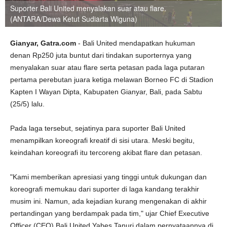
Suporter Bali United menyalakan suar atau flare.
(ANTARA/Dewa Ketut Sudiarta Wiguna)
Gianyar, Gatra.com
- Bali United mendapatkan hukuman
denan Rp250 juta buntut dari tindakan suporternya yang
menyalakan suar atau flare serta petasan pada laga putaran
pertama perebutan juara ketiga melawan Borneo FC di Stadion
Kapten I Wayan Dipta, Kabupaten Gianyar, Bali, pada Sabtu
(25/5) lalu.
Pada laga tersebut, sejatinya para suporter Bali United
menampilkan koreografi kreatif di sisi utara. Meski begitu,
keindahan koreografi itu tercoreng akibat flare dan petasan.
"Kami memberikan apresiasi yang tinggi untuk dukungan dan
koreografi memukau dari suporter di laga kandang terakhir
musim ini. Namun, ada kejadian kurang mengenakan di akhir
pertandingan yang berdampak pada tim," ujar Chief Executive
Officer (CEO) Bali United Yabes Tanuri dalam pernyataannya di