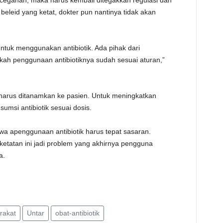
egahan, maka harus kembali ditegakkan regulasi dan
eleid yang ketat, dokter pun nantinya tidak akan
.
untuk menggunakan antibiotik. Ada pihak dari
kah penggunaan antibiotiknya sudah sesuai aturan,”
harus ditanamkan ke pasien. Untuk meningkatkan
msi antibiotik sesuai dosis.
a apenggunaan antibiotik harus tepat sasaran.
tatan ini jadi problem yang akhirnya pengguna
a.
rakat
Untar
obat-antibiotik