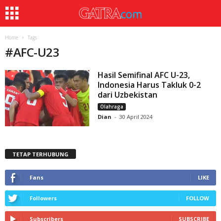
Home
Tags
#
AFC-U23
Hasil Semifinal AFC U-23,
Indonesia Harus Takluk 0-2
dari Uzbekistan
Olahraga
Dian
-
30 April 2024
TETAP TERHUBUNG
Fans
LIKE
Followers
FOLLOW
Subscribers
SUBSCRIBE