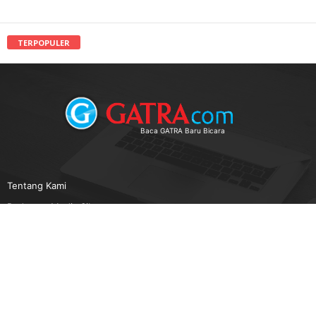
TERPOPULER
Baca GATRA Baru Bicara
Tentang Kami
Pedoman Media Siber
Karir
Beriklan
Disclaimer