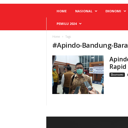
HOME
NASIONAL
EKONOMI
PEMILU 2024
Home
Tags
#
Apindo-Bandung-Bara
Apind
Rapid 
Ekonomi