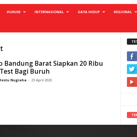
HUKUM
INTERNASIONAL
GAYA HIDUP
REGIONAL
TE
t
o Bandung Barat Siapkan 20 Ribu
Test Bagi Buruh
Restu Nugraha
-
23 April 2020
TE