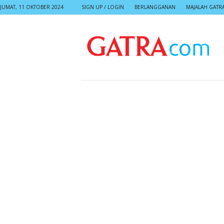
JUMAT, 11 OKTOBER 2024
SIGN UP / LOGIN
BERLANGGANAN
MAJALAH GATR
G
A
T
R
A