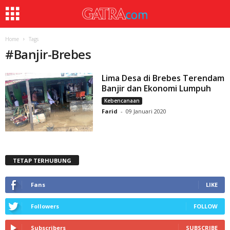
Home
Tags
#
Banjir-Brebes
Lima Desa di Brebes Terendam
Banjir dan Ekonomi Lumpuh
Kebencanaan
Farid
-
09 Januari 2020
TETAP TERHUBUNG
Fans
LIKE
Followers
FOLLOW
Subscribers
SUBSCRIBE