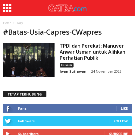
Home
Tags
#
Batas-Usia-Capres-CWapres
TPDI dan Perekat: Manuver
Anwar Usman untuk Alihkan
Perhatian Publik
Hukum
Iwan Sutiawan
-
24 November 2023
TETAP TERHUBUNG
Fans
LIKE
Followers
FOLLOW
Subscribers
SUBSCRIBE