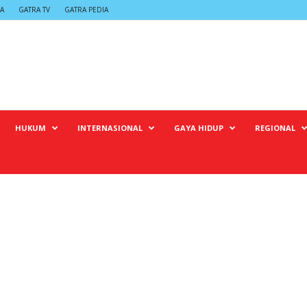
A
GATRA TV
GATRA PEDIA
HUKUM
INTERNASIONAL
GAYA HIDUP
REGIONAL