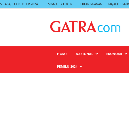
SELASA, 01 OKTOBER 2024
SIGN UP / LOGIN
BERLANGGANAN
MAJALAH GATR
G
A
T
R
A
HOME
NASIONAL
EKONOMI
PEMILU 2024