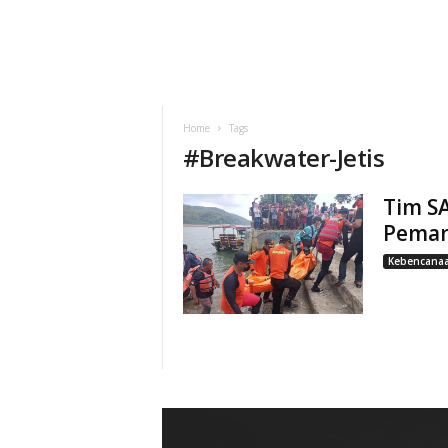
Home
Tags
#
Breakwater-Jetis
Tim S
Pemanc
Kebencana