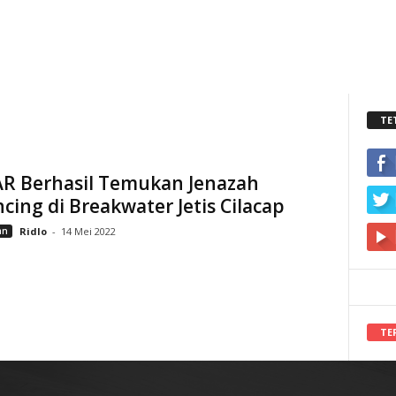
TE
AR Berhasil Temukan Jenazah
ing di Breakwater Jetis Cilacap
an
Ridlo
-
14 Mei 2022
TE