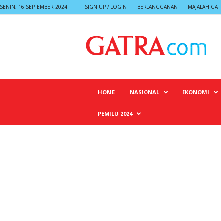
SENIN, 16 SEPTEMBER 2024
SIGN UP / LOGIN
BERLANGGANAN
MAJALAH GAT
G
A
T
R
A
HOME
NASIONAL
EKONOMI
PEMILU 2024