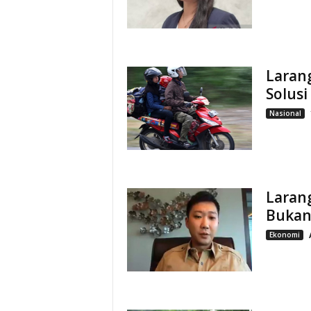
Laran
Solusi
Nasional
Laran
Bukan 
Ekonomi