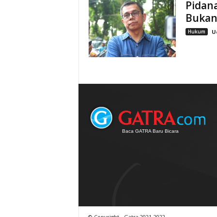
Pidan
Bukan 
Hukum
U
Baca GATRA Baru Bicara
© Copyright - Gatra 2021-2022