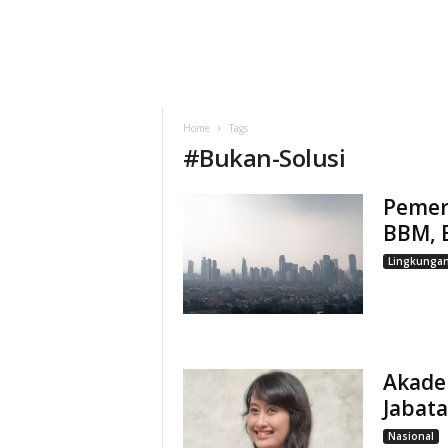
Home
Tags
#
Bukan-Solusi
Pemeri
BBM, B
Lingkunga
Akadem
Jabata
Nasional