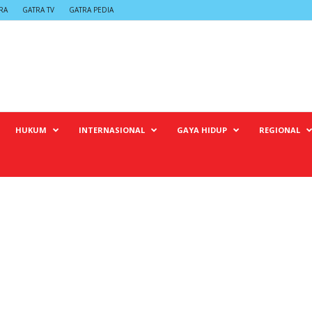
RA
GATRA TV
GATRA PEDIA
HUKUM
INTERNASIONAL
GAYA HIDUP
REGIONAL